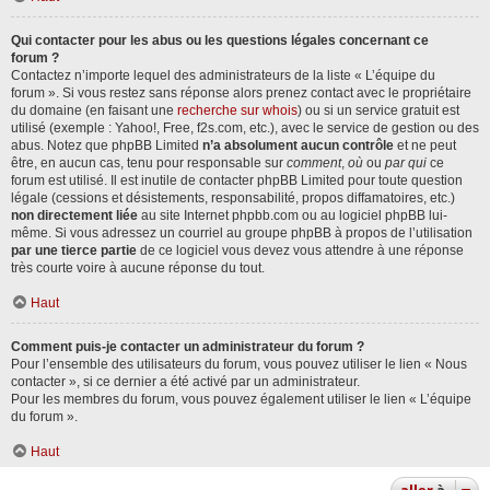
Qui contacter pour les abus ou les questions légales concernant ce
forum ?
Contactez n’importe lequel des administrateurs de la liste « L’équipe du
forum ». Si vous restez sans réponse alors prenez contact avec le propriétaire
du domaine (en faisant une
recherche sur whois
) ou si un service gratuit est
utilisé (exemple : Yahoo!, Free, f2s.com, etc.), avec le service de gestion ou des
abus. Notez que phpBB Limited
n’a absolument aucun contrôle
et ne peut
être, en aucun cas, tenu pour responsable sur
comment
,
où
ou
par qui
ce
forum est utilisé. Il est inutile de contacter phpBB Limited pour toute question
légale (cessions et désistements, responsabilité, propos diffamatoires, etc.)
non directement liée
au site Internet phpbb.com ou au logiciel phpBB lui-
même. Si vous adressez un courriel au groupe phpBB à propos de l’utilisation
par une tierce partie
de ce logiciel vous devez vous attendre à une réponse
très courte voire à aucune réponse du tout.
Haut
Comment puis-je contacter un administrateur du forum ?
Pour l’ensemble des utilisateurs du forum, vous pouvez utiliser le lien « Nous
contacter », si ce dernier a été activé par un administrateur.
Pour les membres du forum, vous pouvez également utiliser le lien « L’équipe
du forum ».
Haut