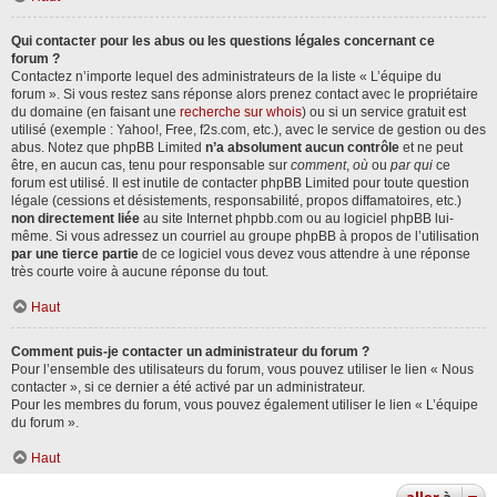
Qui contacter pour les abus ou les questions légales concernant ce
forum ?
Contactez n’importe lequel des administrateurs de la liste « L’équipe du
forum ». Si vous restez sans réponse alors prenez contact avec le propriétaire
du domaine (en faisant une
recherche sur whois
) ou si un service gratuit est
utilisé (exemple : Yahoo!, Free, f2s.com, etc.), avec le service de gestion ou des
abus. Notez que phpBB Limited
n’a absolument aucun contrôle
et ne peut
être, en aucun cas, tenu pour responsable sur
comment
,
où
ou
par qui
ce
forum est utilisé. Il est inutile de contacter phpBB Limited pour toute question
légale (cessions et désistements, responsabilité, propos diffamatoires, etc.)
non directement liée
au site Internet phpbb.com ou au logiciel phpBB lui-
même. Si vous adressez un courriel au groupe phpBB à propos de l’utilisation
par une tierce partie
de ce logiciel vous devez vous attendre à une réponse
très courte voire à aucune réponse du tout.
Haut
Comment puis-je contacter un administrateur du forum ?
Pour l’ensemble des utilisateurs du forum, vous pouvez utiliser le lien « Nous
contacter », si ce dernier a été activé par un administrateur.
Pour les membres du forum, vous pouvez également utiliser le lien « L’équipe
du forum ».
Haut