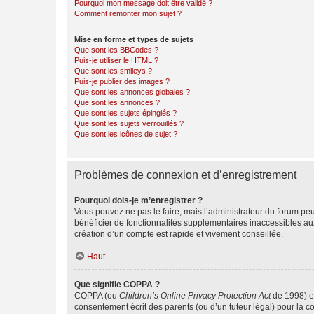
Pourquoi mon message doit être validé ?
Comment remonter mon sujet ?
Mise en forme et types de sujets
Que sont les BBCodes ?
Puis-je utiliser le HTML ?
Que sont les smileys ?
Puis-je publier des images ?
Que sont les annonces globales ?
Que sont les annonces ?
Que sont les sujets épinglés ?
Que sont les sujets verrouillés ?
Que sont les icônes de sujet ?
Problèmes de connexion et d’enregistrement
Pourquoi dois-je m’enregistrer ?
Vous pouvez ne pas le faire, mais l’administrateur du forum peu
bénéficier de fonctionnalités supplémentaires inaccessibles au
création d’un compte est rapide et vivement conseillée.
Haut
Que signifie COPPA ?
COPPA (ou
Children’s Online Privacy Protection Act
de 1998) es
consentement écrit des parents (ou d’un tuteur légal) pour la c