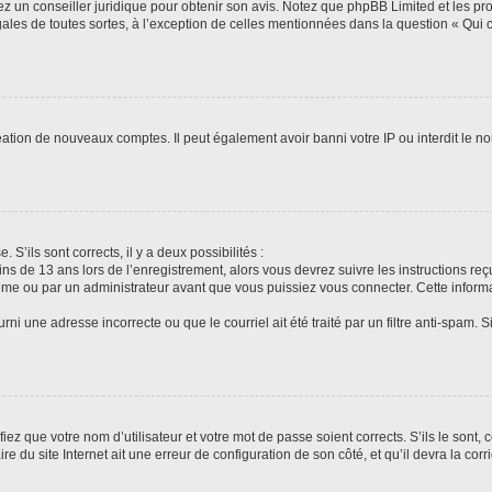
tez un conseiller juridique pour obtenir son avis. Notez que phpBB Limited et les pr
gales de toutes sortes, à l’exception de celles mentionnées dans la question « Qui
réation de nouveaux comptes. Il peut également avoir banni votre IP ou interdit le no
 S’ils sont corrects, il y a deux possibilités :
ins de 13 ans lors de l’enregistrement, alors vous devrez suivre les instructions r
me ou par un administrateur avant que vous puissiez vous connecter. Cette informat
rni une adresse incorrecte ou que le courriel ait été traité par un filtre anti-spam. S
iez que votre nom d’utilisateur et votre mot de passe soient corrects. S’ils le sont,
e du site Internet ait une erreur de configuration de son côté, et qu’il devra la corri