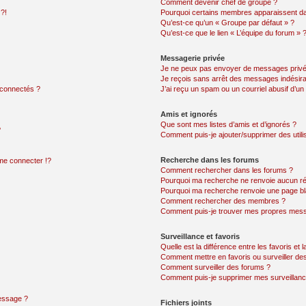
Comment devenir chef de groupe ?
 ?!
Pourquoi certains membres apparaissent dan
Qu’est-ce qu’un « Groupe par défaut » ?
Qu’est-ce que le lien « L’équipe du forum » 
Messagerie privée
Je ne peux pas envoyer de messages privé
Je reçois sans arrêt des messages indésira
 connectés ?
J’ai reçu un spam ou un courriel abusif d’u
Amis et ignorés
Que sont mes listes d’amis et d’ignorés ?
?
Comment puis-je ajouter/supprimer des utilis
Recherche dans les forums
e connecter !?
Comment rechercher dans les forums ?
Pourquoi ma recherche ne renvoie aucun ré
Pourquoi ma recherche renvoie une page bl
Comment rechercher des membres ?
Comment puis-je trouver mes propres mess
Surveillance et favoris
Quelle est la différence entre les favoris et l
Comment mettre en favoris ou surveiller des
Comment surveiller des forums ?
Comment puis-je supprimer mes surveillanc
message ?
Fichiers joints