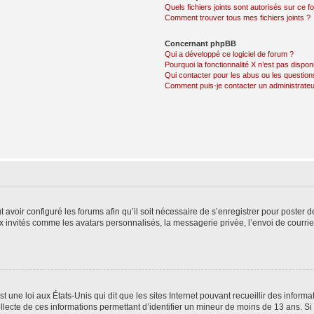
Quels fichiers joints sont autorisés sur ce f
Comment trouver tous mes fichiers joints ?
Concernant phpBB
Qui a développé ce logiciel de forum ?
Pourquoi la fonctionnalité X n’est pas dispon
Qui contacter pour les abus ou les questio
Comment puis-je contacter un administrateu
t avoir configuré les forums afin qu’il soit nécessaire de s’enregistrer pour poster
x invités comme les avatars personnalisés, la messagerie privée, l’envoi de courri
t une loi aux États-Unis qui dit que les sites Internet pouvant recueillir des infor
ollecte de ces informations permettant d’identifier un mineur de moins de 13 ans. S