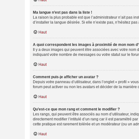
Haut
Ma langue n’est pas dans la liste !
La raison la plus probable est que l’administrateur n’ait pas 
d’installer la langue désirée. Si elle n’existe pas, n’hésitez pa
Haut
A quoi correspondent les images à proximité de mon nom d’u
Il y a deux images qui peuvent être associées avec votre nom d’
indiquant votre nombre de messages ou votre statut sur le fo
Haut
Comment puis-je afficher un avatar ?
Depuis votre panneau d’utilisateur, dans l’onglet « profil » vou
forum peut activer ou non les avatars et décider de la manière d
Haut
Qu’est-ce que mon rang et comment le modifier ?
Les rangs, qui peuvent être associés au nom d’utilisateur, ind
directement modifier l’intitulé d’un rang car il est paramétré p
cette pratique est rarement tolérée et un modérateur (ou un ad
Haut