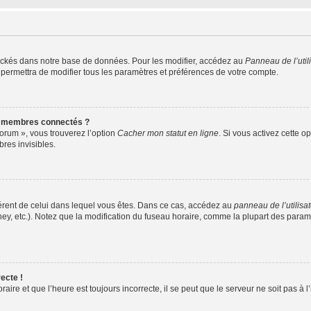
ockés dans notre base de données. Pour les modifier, accédez au
Panneau de l’util
 permettra de modifier tous les paramètres et préférences de votre compte.
s membres connectés ?
forum », vous trouverez l’option
Cacher mon statut en ligne
. Si vous activez cette o
es invisibles.
ifférent de celui dans lequel vous êtes. Dans ce cas, accédez au
panneau de l’utilisa
ney, etc.). Notez que la modification du fuseau horaire, comme la plupart des para
ecte !
aire et que l’heure est toujours incorrecte, il se peut que le serveur ne soit pas à