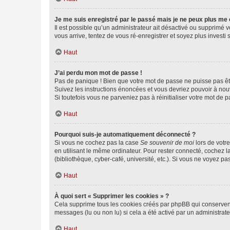
Je me suis enregistré par le passé mais je ne peux plus me
Il est possible qu’un administrateur ait désactivé ou supprimé 
vous arrive, tentez de vous ré-enregistrer et soyez plus investi s
Haut
J’ai perdu mon mot de passe !
Pas de panique ! Bien que votre mot de passe ne puisse pas être
Suivez les instructions énoncées et vous devriez pouvoir à no
Si toutefois vous ne parveniez pas à réinitialiser votre mot de 
Haut
Pourquoi suis-je automatiquement déconnecté ?
Si vous ne cochez pas la case
Se souvenir de moi
lors de votr
en utilisant le même ordinateur. Pour rester connecté, cochez 
(bibliothèque, cyber-café, université, etc.). Si vous ne voyez pa
Haut
À quoi sert « Supprimer les cookies » ?
Cela supprime tous les cookies créés par phpBB qui conservent v
messages (lu ou non lu) si cela a été activé par un administra
Haut