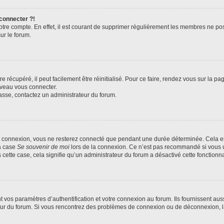
 connecter ?!
votre compte. En effet, il est courant de supprimer régulièrement les membres ne pos
ur le forum.
 récupéré, il peut facilement être réinitialisé. Pour ce faire, rendez vous sur la p
uveau vous connecter.
passe, contactez un administrateur du forum.
e connexion, vous ne resterez connecté que pendant une durée déterminée. Cela em
la case
Se souvenir de moi
lors de la connexion. Ce n’est pas recommandé si vous u
s cette case, cela signifie qu’un administrateur du forum a désactivé cette fonctionna
os paramètres d’authentification et votre connexion au forum. Ils fournissent aussi
teur du forum. Si vous rencontrez des problèmes de connexion ou de déconnexion, l