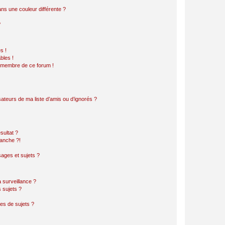
s une couleur différente ?
?
s !
bles !
n membre de ce forum !
ateurs de ma liste d’amis ou d’ignorés ?
sultat ?
anche ?!
ages et sujets ?
a surveillance ?
 sujets ?
es de sujets ?