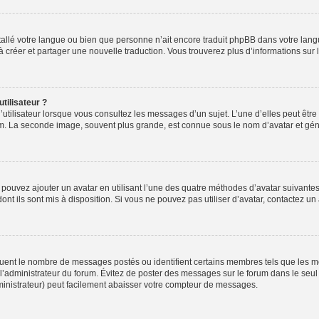
installé votre langue ou bien que personne n’ait encore traduit phpBB dans votre l
s à créer et partager une nouvelle traduction. Vous trouverez plus d’informations sur l
tilisateur ?
utilisateur lorsque vous consultez les messages d’un sujet. L’une d’elles peut êtr
rum. La seconde image, souvent plus grande, est connue sous le nom d’avatar et 
s pouvez ajouter un avatar en utilisant l’une des quatre méthodes d’avatar suivantes 
ont ils sont mis à disposition. Si vous ne pouvez pas utiliser d’avatar, contactez un
iquent le nombre de messages postés ou identifient certains membres tels que les 
ar l’administrateur du forum. Évitez de poster des messages sur le forum dans le seu
ministrateur) peut facilement abaisser votre compteur de messages.