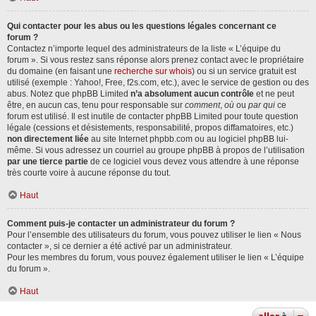
Qui contacter pour les abus ou les questions légales concernant ce
forum ?
Contactez n’importe lequel des administrateurs de la liste « L’équipe du
forum ». Si vous restez sans réponse alors prenez contact avec le propriétaire
du domaine (en faisant une
recherche sur whois
) ou si un service gratuit est
utilisé (exemple : Yahoo!, Free, f2s.com, etc.), avec le service de gestion ou des
abus. Notez que phpBB Limited
n’a absolument aucun contrôle
et ne peut
être, en aucun cas, tenu pour responsable sur
comment
,
où
ou
par qui
ce
forum est utilisé. Il est inutile de contacter phpBB Limited pour toute question
légale (cessions et désistements, responsabilité, propos diffamatoires, etc.)
non directement liée
au site Internet phpbb.com ou au logiciel phpBB lui-
même. Si vous adressez un courriel au groupe phpBB à propos de l’utilisation
par une tierce partie
de ce logiciel vous devez vous attendre à une réponse
très courte voire à aucune réponse du tout.
Haut
Comment puis-je contacter un administrateur du forum ?
Pour l’ensemble des utilisateurs du forum, vous pouvez utiliser le lien « Nous
contacter », si ce dernier a été activé par un administrateur.
Pour les membres du forum, vous pouvez également utiliser le lien « L’équipe
du forum ».
Haut