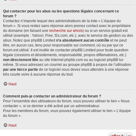
Qui contacter pour les abus ou les questions légales concernant ce
forum ?
Contactez n’importe lequel des administrateurs de la liste « L’équipe du
forum ». Si vous restez sans réponse alors prenez contact avec le propriétaire
du domaine (en faisant une
recherche sur whois
) ou si un service gratuit est
utilisé (exemple : Yahoo!, Free, f2s.com, etc.), avec le service de gestion ou des
abus. Notez que phpBB Limited
n’a absolument aucun contrôle
et ne peut
être, en aucun cas, tenu pour responsable sur
comment
,
où
ou
par qui
ce
forum est utilisé. Il est inutile de contacter phpBB Limited pour toute question
légale (cessions et désistements, responsabilité, propos diffamatoires, etc.)
non directement liée
au site Internet phpbb.com ou au logiciel phpBB lui-
même. Si vous adressez un courriel au groupe phpBB à propos de l’utilisation
par une tierce partie
de ce logiciel vous devez vous attendre à une réponse
très courte voire à aucune réponse du tout.
Haut
Comment puis-je contacter un administrateur du forum ?
Pour l’ensemble des utilisateurs du forum, vous pouvez utiliser le lien « Nous
contacter », si ce dernier a été activé par un administrateur.
Pour les membres du forum, vous pouvez également utiliser le lien « L’équipe
du forum ».
Haut