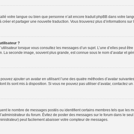
installé votre langue ou bien que personne n’ait encore traduit phpBB dans votre l
s à créer et partager une nouvelle traduction. Vous trouverez plus d’informations sur l
tilisateur ?
utilisateur lorsque vous consultez les messages d’un sujet. L’une d’elles peut êtr
rum. La seconde image, souvent plus grande, est connue sous le nom d’avatar et 
s pouvez ajouter un avatar en utilisant l’une des quatre méthodes d’avatar suivantes 
ont ils sont mis à disposition. Si vous ne pouvez pas utiliser d’avatar, contactez un
iquent le nombre de messages postés ou identifient certains membres tels que les 
ar l’administrateur du forum. Évitez de poster des messages sur le forum dans le seu
ministrateur) peut facilement abaisser votre compteur de messages.