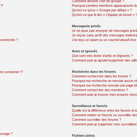
Comment devenir chef de groupe ?
 ?!
Pourquoi certains membres apparaissent dan
Qu’est-ce qu’un « Groupe par défaut » ?
Qu’est-ce que le lien « L’équipe du forum » 
Messagerie privée
Je ne peux pas envoyer de messages privé
Je reçois sans arrêt des messages indésira
 connectés ?
J’ai reçu un spam ou un courriel abusif d’u
Amis et ignorés
Que sont mes listes d’amis et d’ignorés ?
?
Comment puis-je ajouter/supprimer des utilis
Recherche dans les forums
e connecter !?
Comment rechercher dans les forums ?
Pourquoi ma recherche ne renvoie aucun ré
Pourquoi ma recherche renvoie une page bl
Comment rechercher des membres ?
Comment puis-je trouver mes propres mess
Surveillance et favoris
Quelle est la différence entre les favoris et l
Comment mettre en favoris ou surveiller des
Comment surveiller des forums ?
Comment puis-je supprimer mes surveillanc
message ?
Fichiers joints