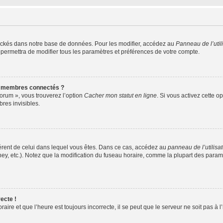
ockés dans notre base de données. Pour les modifier, accédez au
Panneau de l’util
 permettra de modifier tous les paramètres et préférences de votre compte.
s membres connectés ?
forum », vous trouverez l’option
Cacher mon statut en ligne
. Si vous activez cette o
es invisibles.
ifférent de celui dans lequel vous êtes. Dans ce cas, accédez au
panneau de l’utilisa
ney, etc.). Notez que la modification du fuseau horaire, comme la plupart des para
ecte !
aire et que l’heure est toujours incorrecte, il se peut que le serveur ne soit pas à