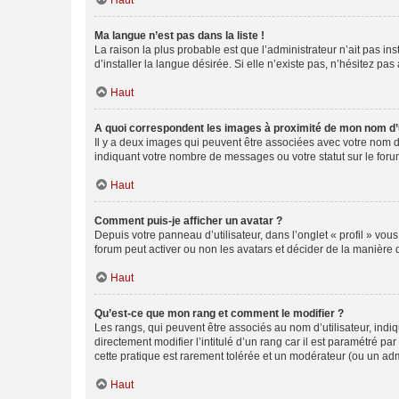
Haut
Ma langue n’est pas dans la liste !
La raison la plus probable est que l’administrateur n’ait pas 
d’installer la langue désirée. Si elle n’existe pas, n’hésitez pa
Haut
A quoi correspondent les images à proximité de mon nom d’u
Il y a deux images qui peuvent être associées avec votre nom d’
indiquant votre nombre de messages ou votre statut sur le fo
Haut
Comment puis-je afficher un avatar ?
Depuis votre panneau d’utilisateur, dans l’onglet « profil » vou
forum peut activer ou non les avatars et décider de la manière d
Haut
Qu’est-ce que mon rang et comment le modifier ?
Les rangs, qui peuvent être associés au nom d’utilisateur, ind
directement modifier l’intitulé d’un rang car il est paramétré p
cette pratique est rarement tolérée et un modérateur (ou un ad
Haut