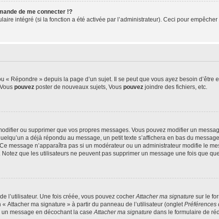
mande de me connecter !?
re intégré (si la fonction a été activée par l’administrateur). Ceci pour empêcher l’u
 « Répondre » depuis la page d’un sujet. Il se peut que vous ayez besoin d’être e
: Vous
pouvez
poster de nouveaux sujets, Vous
pouvez
joindre des fichiers, etc.
modifier ou supprimer que vos propres messages. Vous pouvez modifier un message
lqu’un a déjà répondu au message, un petit texte s’affichera en bas du message ind
n. Ce message n’apparaîtra pas si un modérateur ou un administrateur modifie le mes
ive. Notez que les utilisateurs ne peuvent pas supprimer un message une fois que qu
e l’utilisateur. Une fois créée, vous pouvez cocher
Attacher ma signature
sur le fo
 « Attacher ma signature » à partir du panneau de l’utilisateur (onglet
Préférences 
 à un message en décochant la case
Attacher ma signature
dans le formulaire de ré