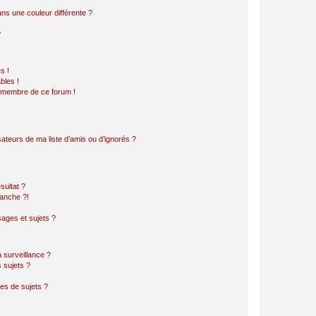
s une couleur différente ?
?
s !
bles !
n membre de ce forum !
ateurs de ma liste d’amis ou d’ignorés ?
sultat ?
anche ?!
ages et sujets ?
a surveillance ?
 sujets ?
es de sujets ?