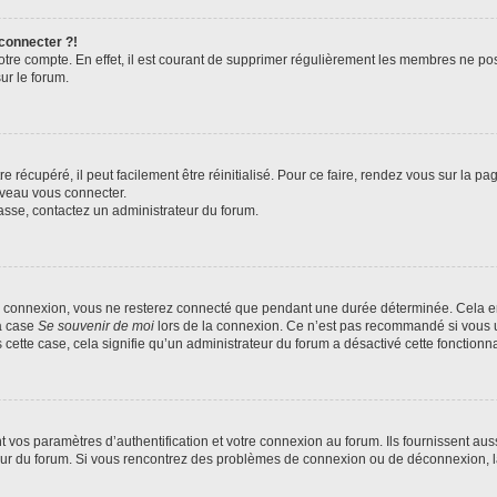
 connecter ?!
votre compte. En effet, il est courant de supprimer régulièrement les membres ne pos
ur le forum.
 récupéré, il peut facilement être réinitialisé. Pour ce faire, rendez vous sur la p
uveau vous connecter.
passe, contactez un administrateur du forum.
e connexion, vous ne resterez connecté que pendant une durée déterminée. Cela em
la case
Se souvenir de moi
lors de la connexion. Ce n’est pas recommandé si vous u
s cette case, cela signifie qu’un administrateur du forum a désactivé cette fonctionna
os paramètres d’authentification et votre connexion au forum. Ils fournissent aussi
teur du forum. Si vous rencontrez des problèmes de connexion ou de déconnexion, l