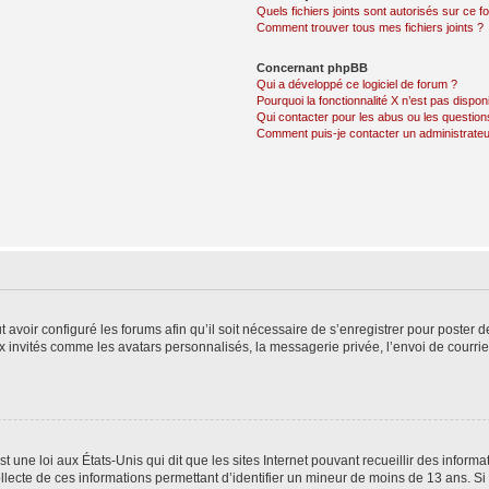
Quels fichiers joints sont autorisés sur ce f
Comment trouver tous mes fichiers joints ?
Concernant phpBB
Qui a développé ce logiciel de forum ?
Pourquoi la fonctionnalité X n’est pas dispon
Qui contacter pour les abus ou les questio
Comment puis-je contacter un administrateu
t avoir configuré les forums afin qu’il soit nécessaire de s’enregistrer pour poster
x invités comme les avatars personnalisés, la messagerie privée, l’envoi de courri
t une loi aux États-Unis qui dit que les sites Internet pouvant recueillir des infor
ollecte de ces informations permettant d’identifier un mineur de moins de 13 ans. S