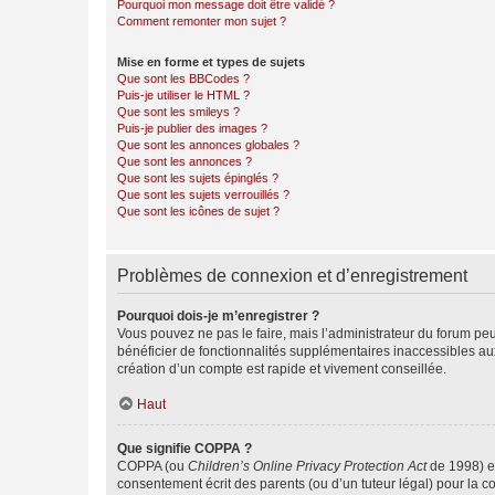
Pourquoi mon message doit être validé ?
Comment remonter mon sujet ?
Mise en forme et types de sujets
Que sont les BBCodes ?
Puis-je utiliser le HTML ?
Que sont les smileys ?
Puis-je publier des images ?
Que sont les annonces globales ?
Que sont les annonces ?
Que sont les sujets épinglés ?
Que sont les sujets verrouillés ?
Que sont les icônes de sujet ?
Problèmes de connexion et d’enregistrement
Pourquoi dois-je m’enregistrer ?
Vous pouvez ne pas le faire, mais l’administrateur du forum peu
bénéficier de fonctionnalités supplémentaires inaccessibles au
création d’un compte est rapide et vivement conseillée.
Haut
Que signifie COPPA ?
COPPA (ou
Children’s Online Privacy Protection Act
de 1998) es
consentement écrit des parents (ou d’un tuteur légal) pour la c