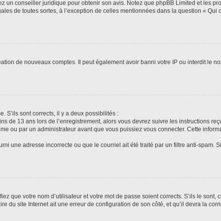
tez un conseiller juridique pour obtenir son avis. Notez que phpBB Limited et les pr
gales de toutes sortes, à l’exception de celles mentionnées dans la question « Qui
réation de nouveaux comptes. Il peut également avoir banni votre IP ou interdit le no
 S’ils sont corrects, il y a deux possibilités :
ins de 13 ans lors de l’enregistrement, alors vous devrez suivre les instructions r
me ou par un administrateur avant que vous puissiez vous connecter. Cette informat
rni une adresse incorrecte ou que le courriel ait été traité par un filtre anti-spam. S
iez que votre nom d’utilisateur et votre mot de passe soient corrects. S’ils le sont,
e du site Internet ait une erreur de configuration de son côté, et qu’il devra la corri