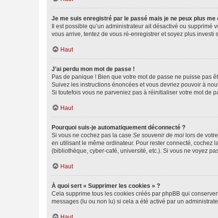
Je me suis enregistré par le passé mais je ne peux plus me
Il est possible qu’un administrateur ait désactivé ou supprimé 
vous arrive, tentez de vous ré-enregistrer et soyez plus investi s
Haut
J’ai perdu mon mot de passe !
Pas de panique ! Bien que votre mot de passe ne puisse pas être
Suivez les instructions énoncées et vous devriez pouvoir à no
Si toutefois vous ne parveniez pas à réinitialiser votre mot de 
Haut
Pourquoi suis-je automatiquement déconnecté ?
Si vous ne cochez pas la case
Se souvenir de moi
lors de votr
en utilisant le même ordinateur. Pour rester connecté, cochez 
(bibliothèque, cyber-café, université, etc.). Si vous ne voyez pa
Haut
À quoi sert « Supprimer les cookies » ?
Cela supprime tous les cookies créés par phpBB qui conservent v
messages (lu ou non lu) si cela a été activé par un administra
Haut