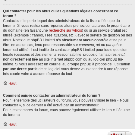
Qui contacter pour les abus ou les questions légales concernant ce
forum ?
Contactez n’importe lequel des administrateurs de la liste « L’équipe du
forum ». Si vous restez sans réponse alors prenez contact avec le propriétaire
du domaine (en faisant une
recherche sur whois
) ou si un service gratuit est
utilisé (exemple : Yahoo!, Free, f2s.com, etc.), avec le service de gestion ou des
abus. Notez que phpBB Limited
n’a absolument aucun contrôle
et ne peut
être, en aucun cas, tenu pour responsable sur
comment
,
où
ou
par qui
ce
forum est utilisé. Il est inutile de contacter phpBB Limited pour toute question
légale (cessions et désistements, responsabilité, propos diffamatoires, etc.)
non directement liée
au site Internet phpbb.com ou au logiciel phpBB lui-
même. Si vous adressez un courriel au groupe phpBB à propos de l’utilisation
par une tierce partie
de ce logiciel vous devez vous attendre à une réponse
très courte voire à aucune réponse du tout.
Haut
Comment puis-je contacter un administrateur du forum ?
Pour l’ensemble des utilisateurs du forum, vous pouvez utiliser le lien « Nous
contacter », si ce dernier a été activé par un administrateur.
Pour les membres du forum, vous pouvez également utiliser le lien « L’équipe
du forum ».
Haut