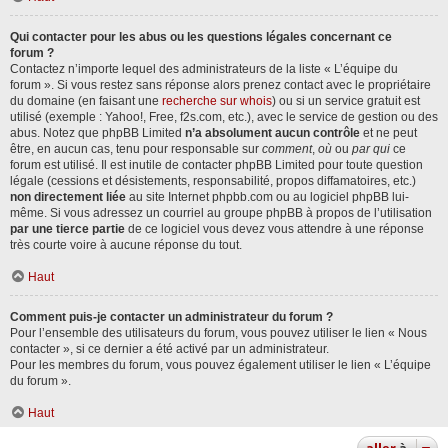
Qui contacter pour les abus ou les questions légales concernant ce
forum ?
Contactez n’importe lequel des administrateurs de la liste « L’équipe du
forum ». Si vous restez sans réponse alors prenez contact avec le propriétaire
du domaine (en faisant une
recherche sur whois
) ou si un service gratuit est
utilisé (exemple : Yahoo!, Free, f2s.com, etc.), avec le service de gestion ou des
abus. Notez que phpBB Limited
n’a absolument aucun contrôle
et ne peut
être, en aucun cas, tenu pour responsable sur
comment
,
où
ou
par qui
ce
forum est utilisé. Il est inutile de contacter phpBB Limited pour toute question
légale (cessions et désistements, responsabilité, propos diffamatoires, etc.)
non directement liée
au site Internet phpbb.com ou au logiciel phpBB lui-
même. Si vous adressez un courriel au groupe phpBB à propos de l’utilisation
par une tierce partie
de ce logiciel vous devez vous attendre à une réponse
très courte voire à aucune réponse du tout.
Haut
Comment puis-je contacter un administrateur du forum ?
Pour l’ensemble des utilisateurs du forum, vous pouvez utiliser le lien « Nous
contacter », si ce dernier a été activé par un administrateur.
Pour les membres du forum, vous pouvez également utiliser le lien « L’équipe
du forum ».
Haut