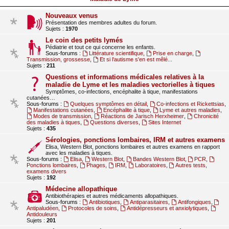
Nouveaux venus
Présentation des membres adultes du forum.
Sujets :
1970
Le coin des petits lymés
Pédiatrie et tout ce qui concerne les enfants.
Sous-forums :
Littérature scientifique
,
Prise en charge
,
Transmission, grossesse
,
Et si l'autisme s'en est mêlé...
Sujets :
211
Questions et informations médicales relatives à la
maladie de Lyme et les maladies vectorielles à tiques
Symptômes, co-infections, encéphalite à tique, manifestations
cutanées…
Sous-forums :
Quelques symptômes en détail
,
Co-infections et Rickettsias
,
Manifestations cutanées
,
Encéphalite à tique
,
Lyme et autres maladies
,
Modes de transmission
,
Réactions de Jarisch Herxheimer
,
Chronicité
des maladies à tiques
,
Questions diverses
,
Sites Internet
Sujets :
435
Sérologies, ponctions lombaires, IRM et autres examens
Elisa, Western Blot, ponctions lombaires et autres examens en rapport
avec les maladies à tiques.
Sous-forums :
Elisa
,
Western Blot
,
Bandes Western Blot
,
PCR
,
Ponctions lombaires
,
Phages
,
IRM
,
Laboratoires
,
Autres tests,
examens divers
Sujets :
192
Médecine allopathique
Antibiothérapies et autres médicaments allopathiques.
Sous-forums :
Antibiotiques
,
Antiparasitaires
,
Antifongiques
,
Antipaludéen
,
Protocoles de soins
,
Antidépresseurs et anxiolytiques
,
Antidouleurs
Sujets :
201