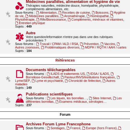
Médecines parallèles, alimentation et hygiène de vie
Thérapies naturelles, médecine douce, homépathie, phytothérapie,
compléments alimentaires, etc.
Sous-forums :
Alimentation
,
Recettes de cuisine
,
Boissons
,
Hygiène
de vie
,
Médecines parallèles
,
Aromathérapie
,
Homéopathie
,
Phytothérapie
,
Rife/Bioresonance
,
Compléments, minéraux et vitamines
,
Entretien physique
Sujets :
449
Autre
Votre question/information n'entre pas dans une des rubriques
précédentes ?
Sous-forums :
Travail / CPAM / ALD / RSA
,
Prévention
,
Vaccins
,
Autres zoonoses
,
Problématiques diverses
,
MDPH / RQTH / AAH / cartes
Sujets :
184
Références
Documents téléchargeables
Sous-forums :
ILADS et traitements US
,
IDSA / ILADS
,
Borreliose-Gesellschaft
,
Pasteur/INVS/institutions françaises
,
Lyme/SEP
,
Lyme et psychiatrie
,
Chronicité de l'infection
,
Autres
maladies
Sujets :
149
Publications scientifiques
Sous-forums :
Les tiques, les borrelias…
,
Sites Internet
,
Les
différentes borrelias
,
Examens médicaux, sérologies…
Sujets :
237
Forum
Archives Forum Lyme Francophone
Sous-forums :
Sondages
,
France
,
Europe (hors France)
,