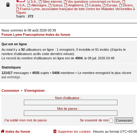
U.S.A.
,
Sites internet
,
Vos questions concernant ce forum
,
U.S.A.
,
Allemagne
,
Suisse
,
Angleterre
,
Canada
,
Europe
,
Divers
,
France Lyme, association française de lutte contre les Maladies Vectorielles à
Tiques
Sujets :
272
Nous sommes le 08 août 2026 00:39
Forum Lyme Francophone Index du forum
Qui est en ligne
Au total il y a
92
utilisateurs en ligne : 1 enregistré, 0 invisible et 91 invités (d’après le
nombre d’utilisateurs actifs cette dernière minute)
Le record du nombre d’utilisateurs en ligne est de
4904
, le 08 juil. 2026 03:48
Statistiques
121417
messages •
4935
sujets •
5406
membres • Le membre enregistré le plus récent
est
mthldgt
.
Connexion
•
S’enregistrer
Nom d’utilisateur :
Mot de passe :
J’ai oublié mon mot de passe
Se souvenir de moi
Index du forum
Supprimer les cookies
Heures au format
UTC+03:00