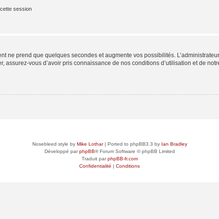
cette session
ment ne prend que quelques secondes et augmente vos possibilités. L’administrate
 assurez-vous d’avoir pris connaissance de nos conditions d’utilisation et de notre 
Nosebleed style by
Mike Lothar
| Ported to phpBB3.3 by
Ian Bradley
Développé par
phpBB
® Forum Software © phpBB Limited
Traduit par
phpBB-fr.com
Confidentialité
|
Conditions