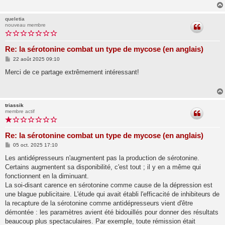
queletia
nouveau membre
Re: la sérotonine combat un type de mycose (en anglais)
M
22 août 2025 09:10
e
s
Merci de ce partage extrêmement intéressant!
s
a
g
e
triassik
membre actif
Re: la sérotonine combat un type de mycose (en anglais)
M
05 oct. 2025 17:10
e
s
Les antidépresseurs n'augmentent pas la production de sérotonine.
s
Certains augmentent sa disponibilité, c'est tout ; il y en a même qui
a
g
fonctionnent en la diminuant.
e
La soi-disant carence en sérotonine comme cause de la dépression est
une blague publicitaire. L'étude qui avait établi l'efficacité de inhibiteurs de
la recapture de la sérotonine comme antidépresseurs vient d'être
démontée : les paramètres avient été bidouillés pour donner des résultats
beaucoup plus spectaculaires. Par exemple, toute rémission était