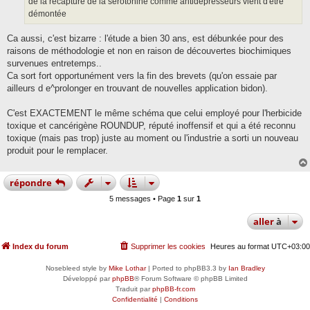
de la recapture de la sérotonine comme antidépresseurs vient d'être
démontée
Ca aussi, c'est bizarre : l'étude a bien 30 ans, est débunkée pour des
raisons de méthodologie et non en raison de découvertes biochimiques
survenues entretemps..
Ca sort fort opportunément vers la fin des brevets (qu'on essaie par
ailleurs d e^prolonger en trouvant de nouvelles application bidon).
C'est EXACTEMENT le même schéma que celui employé pour l'herbicide
toxique et cancérigène ROUNDUP, réputé inoffensif et qui a été reconnu
toxique (mais pas trop) juste au moment ou l'industrie a sorti un nouveau
produit pour le remplacer.
répondre
5 messages • Page
1
sur
1
aller
à
Index du forum
Supprimer les cookies
Heures au format
UTC+03:00
Nosebleed style by
Mike Lothar
| Ported to phpBB3.3 by
Ian Bradley
Développé par
phpBB
® Forum Software © phpBB Limited
Traduit par
phpBB-fr.com
Confidentialité
|
Conditions