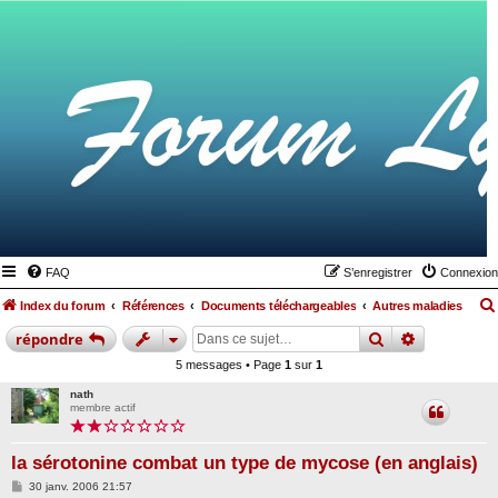
FAQ
S’enregistrer
Connexion
Index du forum
Références
Documents téléchargeables
Autres maladies
rechercher
recherche
répondre
5 messages • Page
1
sur
1
nath
membre actif
la sérotonine combat un type de mycose (en anglais)
M
30 janv. 2006 21:57