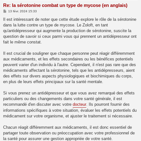
Re: la sérotonine combat un type de mycose (en anglais)
M
13 févr. 2024 15:33
e
s
Il est intéressant de noter que cette étude explore le rôle de la sérotonine
s
dans la lutte contre un type de mycose. Le Zoloft, en tant
a
g
qu'antidépresseur qui augmente la production de sérotonine, suscite la
e
question de savoir si ceux parmi vous qui prennent un antidépresseur ont
fait le même constat.
Il est crucial de souligner que chaque personne peut réagir différemment
aux médicaments, et les effets secondaires ou les bénéfices potentiels
peuvent varier d'un individu à l'autre. Cependant, il n'est pas rare que des
médicaments affectant la sérotonine, tels que les antidépresseurs, aient
des effets sur divers aspects physiologiques et biochimiques du corps,
en plus de leurs effets principaux sur la santé mentale.
Si vous prenez un antidépresseur et que vous avez remarqué des effets
particuliers ou des changements dans votre santé générale, il est
recommandé d'en discuter avec votre
docteur
. Ils pourront fournir des
informations spécifiques à votre situation, évaluer les effets potentiels du
médicament sur votre organisme, et ajuster le traitement si nécessaire.
Chacun réagit différemment aux médicaments, il est donc essentiel de
partager toute observation ou préoccupation avec votre professionnel de
la santé pour assurer une gestion appropriée de votre santé.