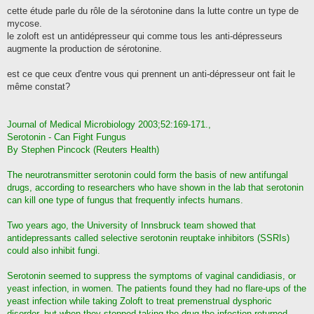
e
s
cette étude parle du rôle de la sérotonine dans la lutte contre un type de
s
mycose.
a
g
le zoloft est un antidépresseur qui comme tous les anti-dépresseurs
e
augmente la production de sérotonine.
est ce que ceux d'entre vous qui prennent un anti-dépresseur ont fait le
même constat?
Journal of Medical Microbiology 2003;52:169-171.,
Serotonin - Can Fight Fungus
By Stephen Pincock (Reuters Health)
The neurotransmitter serotonin could form the basis of new antifungal
drugs, according to researchers who have shown in the lab that serotonin
can kill one type of fungus that frequently infects humans.
Two years ago, the University of Innsbruck team showed that
antidepressants called selective serotonin reuptake inhibitors (SSRIs)
could also inhibit fungi.
Serotonin seemed to suppress the symptoms of vaginal candidiasis, or
yeast infection, in women. The patients found they had no flare-ups of the
yeast infection while taking Zoloft to treat premenstrual dysphoric
disorder, but when they stopped taking the drug the infection returned.