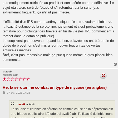
automatiquement attribuée au produit et considérée comme définitive. Le
sujet était alors sorti de l'étude et s'il retombait par la suite (cas
extrêmemnt fréquent), ça n'était pas intégré.
L'efficacité d'un IRS comme antimycosique, c'est peu vraismeblable, vu
la toxicité cutanée de la sérotonine, justement et c'est probablement une
tentative pour prolonger des brevets en fin de vie (les IRS commencent à
tomber dans le domaine publique).
Le coup n'est pas nouveau : quand les benzodiazépines ont été en fin de
durée de brevet, on s'est mis à leur trouver tout un tas de vertus
antivirales inédites.
Bref, c'est pas impossible mais ça pue quand même le gros pipeau bien
commercial.
triassik
membre actif
Re: la sérotonine combat un type de mycose (en anglais)
M
07 oct. 2025 14:22
e
s
s
triassik
a écrit :
↑
a
g
La soi-disant carence en sérotonine comme cause de la dépression est
e
une blague publicitaire. L'étude qui avait établi l'efficacité de inhibiteurs