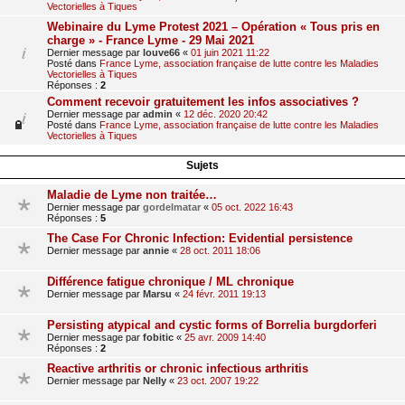
Vectorielles à Tiques
Webinaire du Lyme Protest 2021 – Opération « Tous pris en
charge » - France Lyme - 29 Mai 2021
Dernier message par
louve66
«
01 juin 2021 11:22
Posté dans
France Lyme, association française de lutte contre les Maladies
Vectorielles à Tiques
Réponses :
2
Comment recevoir gratuitement les infos associatives ?
Dernier message par
admin
«
12 déc. 2020 20:42
Posté dans
France Lyme, association française de lutte contre les Maladies
Vectorielles à Tiques
Sujets
Maladie de Lyme non traitée…
Dernier message par
gordelmatar
«
05 oct. 2022 16:43
Réponses :
5
The Case For Chronic Infection: Evidential persistence
Dernier message par
annie
«
28 oct. 2011 18:06
Différence fatigue chronique / ML chronique
Dernier message par
Marsu
«
24 févr. 2011 19:13
Persisting atypical and cystic forms of Borrelia burgdorferi
Dernier message par
fobitic
«
25 avr. 2009 14:40
Réponses :
2
Reactive arthritis or chronic infectious arthritis
Dernier message par
Nelly
«
23 oct. 2007 19:22