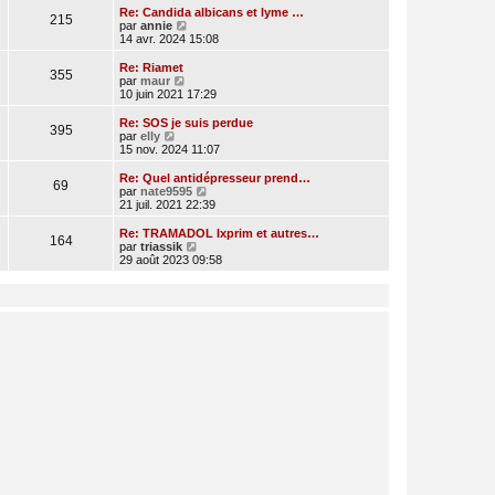
e
r
Re: Candida albicans et lyme …
215
r
l
V
par
annie
n
e
o
14 avr. 2024 15:08
i
d
i
e
e
r
Re: Riamet
r
355
r
l
V
par
maur
m
n
e
o
10 juin 2021 17:29
e
i
d
i
s
e
e
r
Re: SOS je suis perdue
s
r
395
r
l
V
par
elly
a
m
n
e
o
15 nov. 2024 11:07
g
e
i
d
i
e
s
e
e
r
Re: Quel antidépresseur prend…
s
r
69
r
l
V
par
nate9595
a
m
n
e
o
21 juil. 2021 22:39
g
e
i
d
i
e
s
e
e
r
Re: TRAMADOL Ixprim et autres…
s
r
164
r
l
V
par
triassik
a
m
n
e
o
29 août 2023 09:58
g
e
i
d
i
e
s
e
e
r
s
r
r
l
a
m
n
e
g
e
i
d
e
s
e
e
s
r
r
a
m
n
g
e
i
e
s
e
s
r
a
m
g
e
e
s
s
a
g