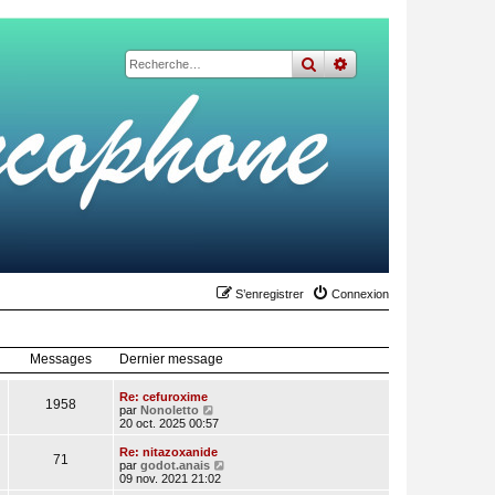
rechercher
recherche
avancée
S’enregistrer
Connexion
Messages
Dernier message
Re: cefuroxime
1958
V
par
Nonoletto
o
20 oct. 2025 00:57
i
r
Re: nitazoxanide
71
l
V
par
godot.anais
e
o
09 nov. 2021 21:02
d
i