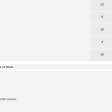
13
8
18
4
16
e ce forum.
cette session