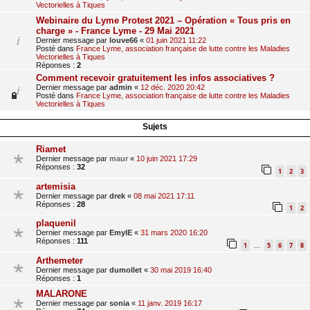
Vectorielles à Tiques
Webinaire du Lyme Protest 2021 – Opération « Tous pris en
charge » - France Lyme - 29 Mai 2021
Dernier message par
louve66
«
01 juin 2021 11:22
Posté dans
France Lyme, association française de lutte contre les Maladies
Vectorielles à Tiques
Réponses :
2
Comment recevoir gratuitement les infos associatives ?
Dernier message par
admin
«
12 déc. 2020 20:42
Posté dans
France Lyme, association française de lutte contre les Maladies
Vectorielles à Tiques
Sujets
Riamet
Dernier message par
maur
«
10 juin 2021 17:29
Réponses :
32
1
2
3
artemisia
Dernier message par
drek
«
08 mai 2021 17:11
Réponses :
28
1
2
plaquenil
Dernier message par
EmylE
«
31 mars 2020 16:20
Réponses :
111
1
5
6
7
8
…
Arthemeter
Dernier message par
dumollet
«
30 mai 2019 16:40
Réponses :
1
MALARONE
Dernier message par
sonia
«
11 janv. 2019 16:17