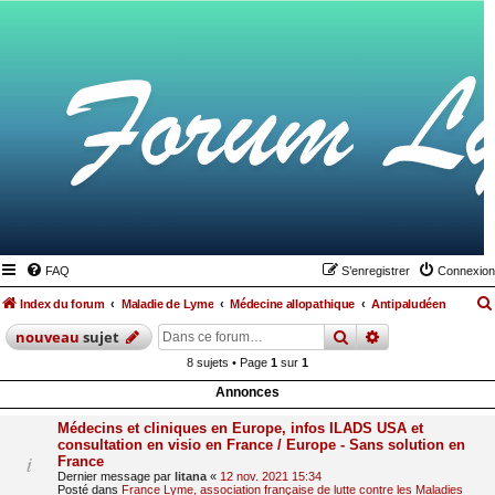
FAQ
S’enregistrer
Connexion
Index du forum
Maladie de Lyme
Médecine allopathique
Antipaludéen
rechercher
recherche
avan
nouveau
sujet
8 sujets • Page
1
sur
1
Annonces
Médecins et cliniques en Europe, infos ILADS USA et
consultation en visio en France / Europe - Sans solution en
France
Dernier message par
litana
«
12 nov. 2021 15:34
Posté dans
France Lyme, association française de lutte contre les Maladies