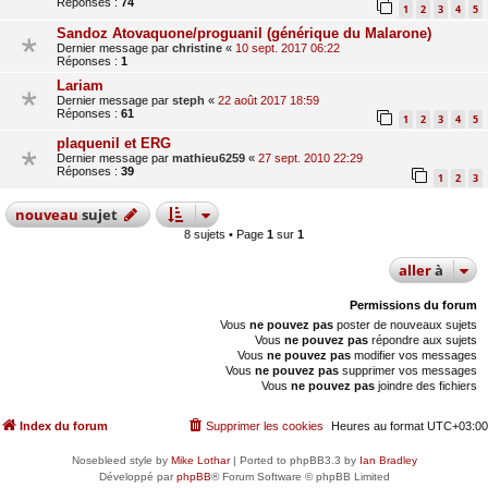
Réponses :
74
1
2
3
4
5
Sandoz Atovaquone/proguanil (générique du Malarone)
Dernier message par
christine
«
10 sept. 2017 06:22
Réponses :
1
Lariam
Dernier message par
steph
«
22 août 2017 18:59
Réponses :
61
1
2
3
4
5
plaquenil et ERG
Dernier message par
mathieu6259
«
27 sept. 2010 22:29
Réponses :
39
1
2
3
nouveau
sujet
8 sujets • Page
1
sur
1
aller
à
Permissions du forum
Vous
ne pouvez pas
poster de nouveaux sujets
Vous
ne pouvez pas
répondre aux sujets
Vous
ne pouvez pas
modifier vos messages
Vous
ne pouvez pas
supprimer vos messages
Vous
ne pouvez pas
joindre des fichiers
Index du forum
Supprimer les cookies
Heures au format
UTC+03:00
Nosebleed style by
Mike Lothar
| Ported to phpBB3.3 by
Ian Bradley
Développé par
phpBB
® Forum Software © phpBB Limited