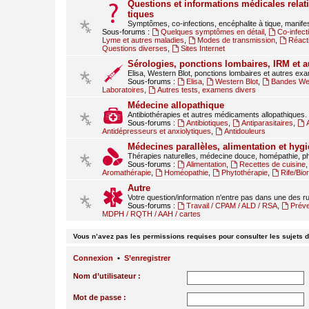
Questions et informations médicales relati
tiques
Symptômes, co-infections, encéphalite à tique, manif
Sous-forums :
Quelques symptômes en détail
,
Co-infect
Lyme et autres maladies
,
Modes de transmission
,
Réact
Questions diverses
,
Sites Internet
Sérologies, ponctions lombaires, IRM et 
Elisa, Western Blot, ponctions lombaires et autres ex
Sous-forums :
Elisa
,
Western Blot
,
Bandes Wes
Laboratoires
,
Autres tests, examens divers
Médecine allopathique
Antibiothérapies et autres médicaments allopathiques.
Sous-forums :
Antibiotiques
,
Antiparasitaires
,
Antidépresseurs et anxiolytiques
,
Antidouleurs
Médecines parallèles, alimentation et hygi
Thérapies naturelles, médecine douce, homépathie, ph
Sous-forums :
Alimentation
,
Recettes de cuisine
Aromathérapie
,
Homéopathie
,
Phytothérapie
,
Rife/Bi
Autre
Votre question/information n'entre pas dans une des 
Sous-forums :
Travail / CPAM / ALD / RSA
,
Préve
MDPH / RQTH / AAH / cartes
Vous n’avez pas les permissions requises pour consulter les sujets d
Connexion
•
S’enregistrer
Nom d’utilisateur :
Mot de passe :