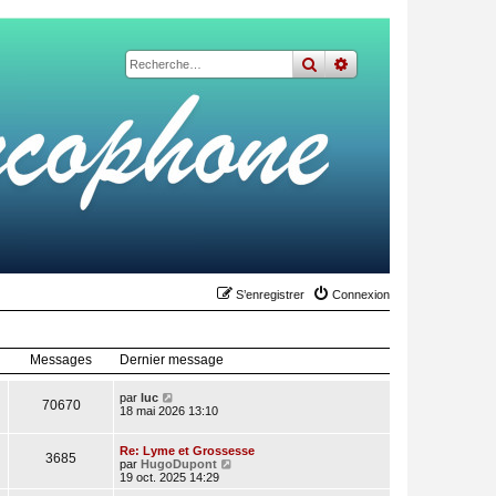
rechercher
recherche
avancée
S’enregistrer
Connexion
Messages
Dernier message
V
par
luc
70670
o
18 mai 2026 13:10
i
r
l
Re: Lyme et Grossesse
3685
e
V
par
HugoDupont
d
o
19 oct. 2025 14:29
e
i