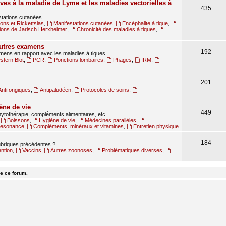
ves à la maladie de Lyme et les maladies vectorielles à
435
estations cutanées…
ions et Rickettsias
,
Manifestations cutanées
,
Encéphalite à tique
,
ions de Jarisch Herxheimer
,
Chronicité des maladies à tiques
,
autres examens
192
amens en rapport avec les maladies à tiques.
tern Blot
,
PCR
,
Ponctions lombaires
,
Phages
,
IRM
,
201
Antifongiques
,
Antipaludéen
,
Protocoles de soins
,
ène de vie
449
ytothérapie, compléments alimentaires, etc.
,
Boissons
,
Hygiène de vie
,
Médecines parallèles
,
oresonance
,
Compléments, minéraux et vitamines
,
Entretien physique
184
rubriques précédentes ?
ntion
,
Vaccins
,
Autres zoonoses
,
Problématiques diverses
,
e ce forum.