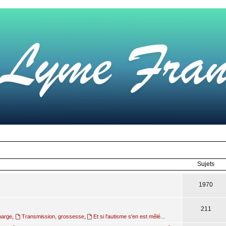
Sujets
1970
211
harge
,
Transmission, grossesse
,
Et si l'autisme s'en est mêlé...