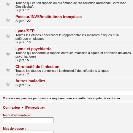
Tout ce qui est en rapport ou qui émane de l'association allemande Borreliose-
Gesellschaft
Sujets :
7
Pasteur/INVS/institutions françaises
Sujets :
22
Lyme/SEP
Toutes les études concernant le rapport entre les maladies à tiques et la
sclérose en plaques
Sujets :
10
Lyme et psychiatrie
Tout ce qui concerne le rapport entre les maladies à tiques et certaines maladies
psychiatriques
Sujets :
5
Chronicité de l'infection
Toutes les études concernant la chronicité des infections à tiques
Sujets :
7
Autres maladies
Sujets :
17
Vous n’avez pas les permissions requises pour consulter les sujets de ce forum.
Connexion
•
S’enregistrer
Nom d’utilisateur :
Mot de passe :