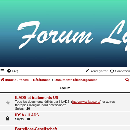
FAQ
S’enregistrer
Connexion
Index du forum
Références
Documents téléchargeables
Forum
ILADS et traitements US
Tous les documents édités par l'ILADS. (
http://www.ilads.org/
) et autres
thérapies d'origine nord américaine?
Sujets :
26
IDSA / ILADS
Sujets :
10
Borreliose-Gesellschaft