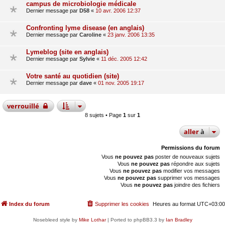
campus de microbiologie médicale
Dernier message par
D58
«
10 avr. 2006 12:37
Confronting lyme disease (en anglais)
Dernier message par
Caroline
«
23 janv. 2006 13:35
Lymeblog (site en anglais)
Dernier message par
Sylvie
«
11 déc. 2005 12:42
Votre santé au quotidien (site)
Dernier message par
dave
«
01 nov. 2005 19:17
verrouillé
8 sujets • Page
1
sur
1
aller
à
Permissions du forum
Vous
ne pouvez pas
poster de nouveaux sujets
Vous
ne pouvez pas
répondre aux sujets
Vous
ne pouvez pas
modifier vos messages
Vous
ne pouvez pas
supprimer vos messages
Vous
ne pouvez pas
joindre des fichiers
Index du forum
Supprimer les cookies
Heures au format
UTC+03:00
Nosebleed style by
Mike Lothar
| Ported to phpBB3.3 by
Ian Bradley