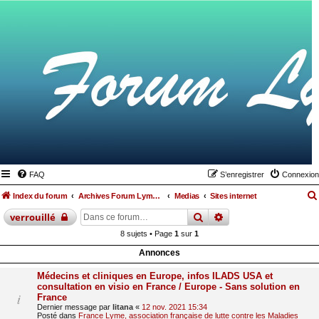
FAQ
S’enregistrer
Connexion
Index du forum
Archives Forum Lyme Francophone
Medias
Sites internet
rechercher
recherche
avancée
verrouillé
8 sujets • Page
1
sur
1
Annonces
Médecins et cliniques en Europe, infos ILADS USA et
consultation en visio en France / Europe - Sans solution en
France
Dernier message par
litana
«
12 nov. 2021 15:34
Posté dans
France Lyme, association française de lutte contre les Maladies