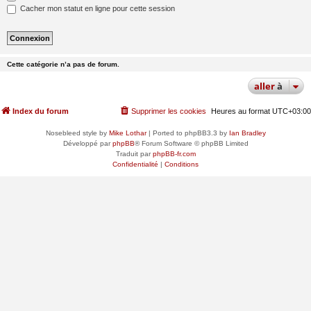
Cacher mon statut en ligne pour cette session
Cette catégorie n’a pas de forum.
aller
à
Index du forum
Supprimer les cookies
Heures au format
UTC+03:00
Nosebleed style by
Mike Lothar
| Ported to phpBB3.3 by
Ian Bradley
Développé par
phpBB
® Forum Software © phpBB Limited
Traduit par
phpBB-fr.com
Confidentialité
|
Conditions