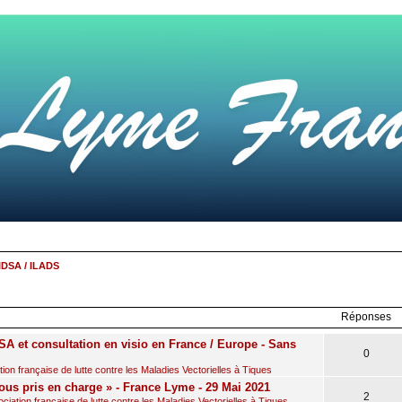
IDSA / ILADS
r
rche
avancée
Réponses
A et consultation en visio en France / Europe - Sans
0
on française de lutte contre les Maladies Vectorielles à Tiques
ous pris en charge » - France Lyme - 29 Mai 2021
2
iation française de lutte contre les Maladies Vectorielles à Tiques