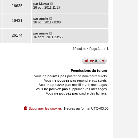
par
Marsu
16635
26 oct. 2011 11:27
par
annie
16431
26 oct. 2011 00:08
par
annie
26174
16 sept. 2011 23:55
10 sujets • Page
1
sur
1
aller
à
Permissions du forum
Vous
ne pouvez pas
poster de nouveaux sujets
Vous
ne pouvez pas
répondre aux sujets
Vous
ne pouvez pas
modifier vos messages
Vous
ne pouvez pas
supprimer vos messages
Vous
ne pouvez pas
joindre des fichiers
Supprimer les cookies
Heures au format
UTC+03:00