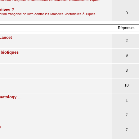
atives ?
0
ion française de lutte contre les Maladies Vectorielles à Tiques
Réponses
Lancet
2
ibiotiques
9
3
10
omatology …
1
7
)
7