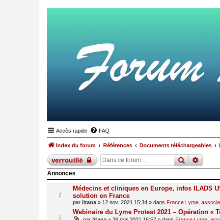
Accès rapide
FAQ
Index du forum
Références
Documents téléchargeables
recherche
reche
verrouillé
Annonces
Médecins et cliniques en Europe, infos ILADS US
solution en France
par
litana
»
12 nov. 2021 15:34
» dans
France Lyme, associati
Webinaire du Lyme Protest 2021 – Opération « T
par
litana
»
26 mai 2021 16:57
» dans
France Lyme, assoc