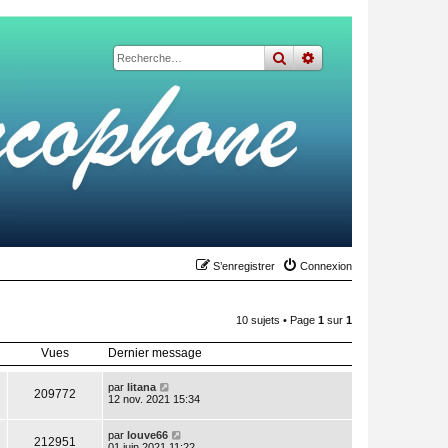
rechercher
recherche
avancée
S’enregistrer
Connexion
10 sujets • Page
1
sur
1
Vues
Dernier message
par
litana
209772
12 nov. 2021 15:34
par
louve66
212951
01 juin 2021 11:22