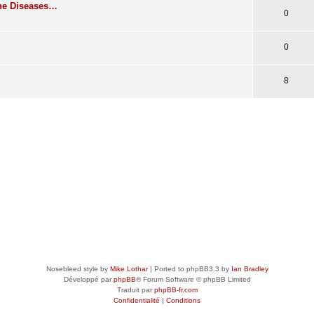
rne Diseases…
0
0
8
Nosebleed style by
Mike Lothar
| Ported to phpBB3.3 by
Ian Bradley
Développé par
phpBB
® Forum Software © phpBB Limited
Traduit par
phpBB-fr.com
Confidentialité
|
Conditions