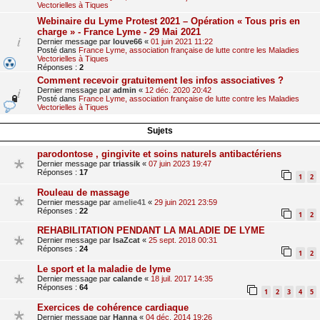
Vectorielles à Tiques
Webinaire du Lyme Protest 2021 – Opération « Tous pris en
charge » - France Lyme - 29 Mai 2021
Dernier message par
louve66
«
01 juin 2021 11:22
Posté dans
France Lyme, association française de lutte contre les Maladies
Vectorielles à Tiques
Réponses :
2
Comment recevoir gratuitement les infos associatives ?
Dernier message par
admin
«
12 déc. 2020 20:42
Posté dans
France Lyme, association française de lutte contre les Maladies
Vectorielles à Tiques
Sujets
parodontose , gingivite et soins naturels antibactériens
Dernier message par
triassik
«
07 juin 2023 19:47
Réponses :
17
1
2
Rouleau de massage
Dernier message par
amelie41
«
29 juin 2021 23:59
Réponses :
22
1
2
REHABILITATION PENDANT LA MALADIE DE LYME
Dernier message par
IsaZcat
«
25 sept. 2018 00:31
Réponses :
24
1
2
Le sport et la maladie de lyme
Dernier message par
calande
«
18 juil. 2017 14:35
Réponses :
64
1
2
3
4
5
Exercices de cohérence cardiaque
Dernier message par
Hanna
«
04 déc. 2014 19:26