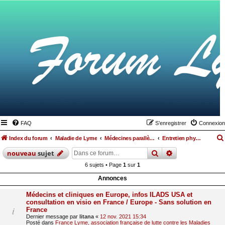
FAQ
S’enregistrer
Connexion
Index du forum
Maladie de Lyme
Médecines parallèles, alimentation et hygiène de vie
Entretien physique
rechercher
recherche
avan
nouveau
sujet
6 sujets • Page
1
sur
1
Annonces
Médecins et cliniques en Europe, infos ILADS USA et
consultation en visio en France / Europe - Sans solution en
France
Dernier message par
litana
«
12 nov. 2021 15:34
Posté dans
France Lyme, association française de lutte contre les Maladies