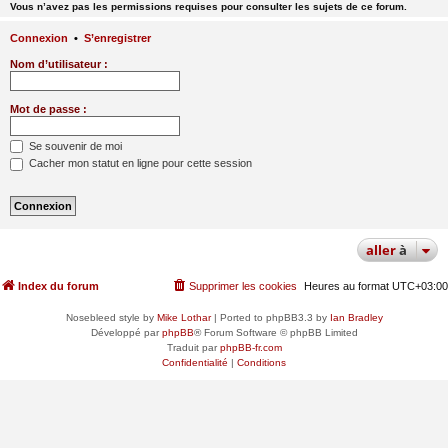
Vous n’avez pas les permissions requises pour consulter les sujets de ce forum.
Connexion
•
S’enregistrer
Nom d’utilisateur :
Mot de passe :
Se souvenir de moi
Cacher mon statut en ligne pour cette session
aller
à
Index du forum
Supprimer les cookies
Heures au format
UTC+03:00
Nosebleed style by
Mike Lothar
| Ported to phpBB3.3 by
Ian Bradley
Développé par
phpBB
® Forum Software © phpBB Limited
Traduit par
phpBB-fr.com
Confidentialité
|
Conditions