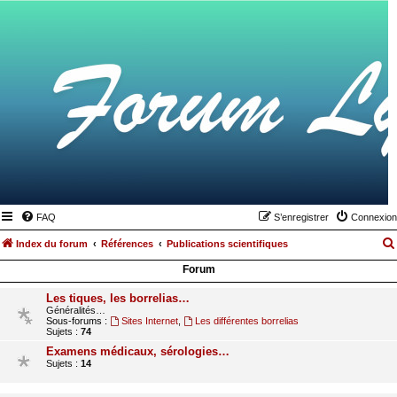
FAQ
S’enregistrer
Connexion
Index du forum
Références
Publications scientifiques
Forum
Les tiques, les borrelias…
Généralités…
Sous-forums :
Sites Internet
,
Les différentes borrelias
Sujets :
74
Examens médicaux, sérologies…
Sujets :
14