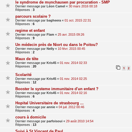
le syndrome de munchausen par procuration - SMP
Dernier message par
Léon Camel
«
30 mars 2016 00:18
Réponses :
3
parcours scolaire ?
Dernier message par
bagheera
«
01 oct. 2015 22:31
Réponses :
6
regime et enfant
Dernier message par
Flam
«
25 avr. 2015 09:26
Réponses :
9
Un médecin près de Niort ou dans le Poitou?
Dernier message par
Nelly
«
10 févr. 2015 00:45
Réponses :
2
Maux de tête
Dernier message par
Kris45
«
01 nov. 2014 02:33
Réponses :
20
1
2
Scolarité
Dernier message par
Kris45
«
01 nov. 2014 02:25
Réponses :
12
Booster le systeme immunitaire d'un enfant ?
Dernier message par
Kris45
«
01 nov. 2014 02:16
Réponses :
6
Hopital Universitaire de strasbourg ...
Dernier message par
annie
«
04 juil. 2012 00:46
Réponses :
4
cours à domicile
Dernier message par
parfoisoui
«
29 août 2010 14:54
Réponses :
13
Suivi à St Vincent de Paul