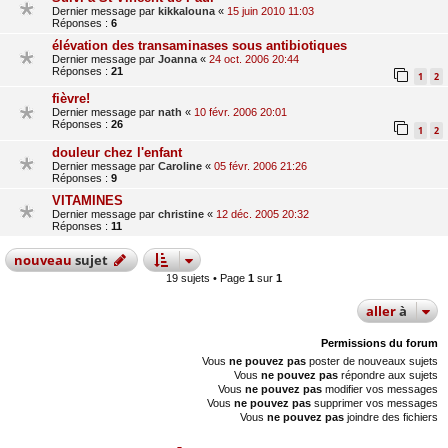
Dernier message par
kikkalouna
«
15 juin 2010 11:03
Réponses :
6
élévation des transaminases sous antibiotiques
Dernier message par
Joanna
«
24 oct. 2006 20:44
Réponses :
21
1
2
fièvre!
Dernier message par
nath
«
10 févr. 2006 20:01
Réponses :
26
1
2
douleur chez l'enfant
Dernier message par
Caroline
«
05 févr. 2006 21:26
Réponses :
9
VITAMINES
Dernier message par
christine
«
12 déc. 2005 20:32
Réponses :
11
nouveau
sujet
19 sujets • Page
1
sur
1
aller
à
Permissions du forum
Vous
ne pouvez pas
poster de nouveaux sujets
Vous
ne pouvez pas
répondre aux sujets
Vous
ne pouvez pas
modifier vos messages
Vous
ne pouvez pas
supprimer vos messages
Vous
ne pouvez pas
joindre des fichiers