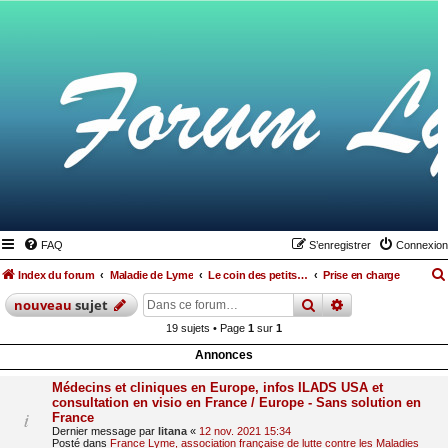
FAQ
S’enregistrer
Connexion
Index du forum
Maladie de Lyme
Le coin des petits lymés
Prise en charge
rechercher
recherche
avan
nouveau
sujet
19 sujets • Page
1
sur
1
Annonces
Médecins et cliniques en Europe, infos ILADS USA et
consultation en visio en France / Europe - Sans solution en
France
Dernier message par
litana
«
12 nov. 2021 15:34
Posté dans
France Lyme, association française de lutte contre les Maladies