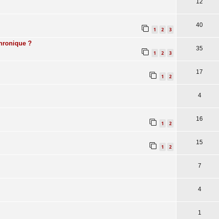
12
40
1
2
3
chronique ?
35
1
2
3
17
1
2
4
16
1
2
15
1
2
7
4
1