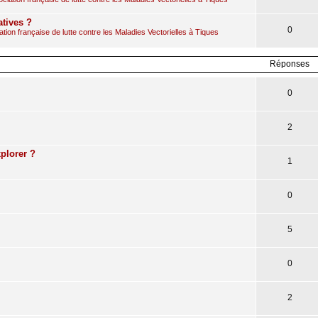
atives ?
0
ion française de lutte contre les Maladies Vectorielles à Tiques
Réponses
0
2
plorer ?
1
0
5
0
2