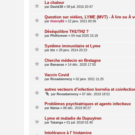
La chaleur
par
David38
»
08 juil. 2016 20:47
Question sur vidéos, LYME (MVT) - À lire ou À v
par
thierry82
»
22 janv. 2021 00:36
Déséquilibre TH1/TH2 ?
par
Philforever
»
04 mai 2020 15:18
Système immunitaire et Lyme
par
blz
»
28 janv. 2014 20:23
Cherche médecin en Bretagne
par
Bananas
»
14 déc. 2020 17:50
Vaccin Covid
par
Rosadannecy
»
02 janv. 2021 11:25
autres vecteurs d’infection borrelia et coinfectio
par
Rosadannecy
»
07 déc. 2019 18:51
Problèmes psychiatriques et agents infectieux
par
Natsa
»
08 déc. 2019 00:27
Lyme et maladie de Dupuytren
par
Tatanga
»
01 juil. 2018 01:40
Intolérance à l’ histamine