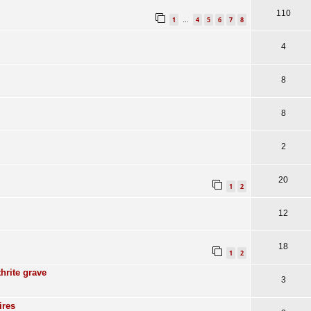
110
1
4
5
6
7
8
…
4
8
8
2
20
1
2
12
18
1
2
hrite grave
3
ires