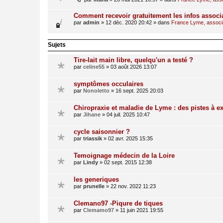
Comment recevoir gratuitement les infos associ
par
admin
»
12 déc. 2020 20:42
» dans
France Lyme, associat
Sujets
Tire-lait main libre, quelqu'un a testé ?
par
celine55
»
03 août 2026 13:07
symptômes occulaires
par
Nonoletto
»
16 sept. 2025 20:03
Chiropraxie et maladie de Lyme : des pistes à ex
par
Jihane
»
04 juil. 2025 10:47
cycle saisonnier ?
par
triassik
»
02 avr. 2025 15:35
Temoignage médecin de la Loire
par
Lindy
»
02 sept. 2015 12:38
les generiques
par
prunelle
»
22 nov. 2022 11:23
Clemano97 -Piqure de tiques
par
Clemamo97
»
11 juin 2021 19:55