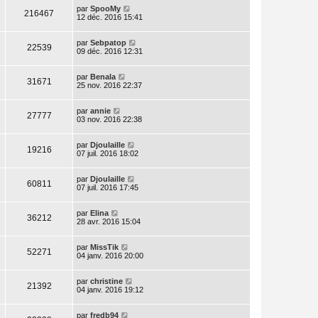
par
SpooMy
216467
12 déc. 2016 15:41
par
Sebpatop
22539
09 déc. 2016 12:31
par
Benala
31671
25 nov. 2016 22:37
par
annie
27777
03 nov. 2016 22:38
par
Djoulaille
19216
07 juil. 2016 18:02
par
Djoulaille
60811
07 juil. 2016 17:45
par
Elina
36212
28 avr. 2016 15:04
par
MissTik
52271
04 janv. 2016 20:00
par
christine
21392
04 janv. 2016 19:12
par
fredb94