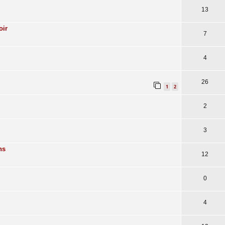
13
oir
7
4
26
1
2
2
3
ns
12
0
4