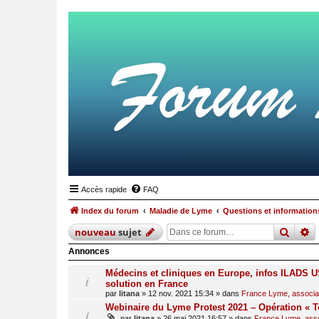
Accès rapide
FAQ
Index du forum
Maladie de Lyme
Questions et informations
reche
r
nouveau
sujet
Annonces
Médecins et cliniques en Europe, infos ILADS US
solution en France
par
litana
»
12 nov. 2021 15:34
» dans
France Lyme, associati
Webinaire du Lyme Protest 2021 – Opération « T
par
litana
»
26 mai 2021 16:57
» dans
France Lyme, assoc