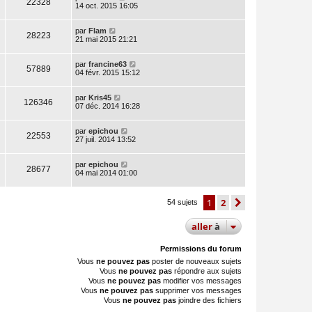
22328
14 oct. 2015 16:05
par
Flam
28223
21 mai 2015 21:21
par
francine63
57889
04 févr. 2015 15:12
par
Kris45
126346
07 déc. 2014 16:28
par
epichou
22553
27 juil. 2014 13:52
par
epichou
28677
04 mai 2014 01:00
1
2
suivante
54 sujets
aller
à
Permissions du forum
Vous
ne pouvez pas
poster de nouveaux sujets
Vous
ne pouvez pas
répondre aux sujets
Vous
ne pouvez pas
modifier vos messages
Vous
ne pouvez pas
supprimer vos messages
Vous
ne pouvez pas
joindre des fichiers