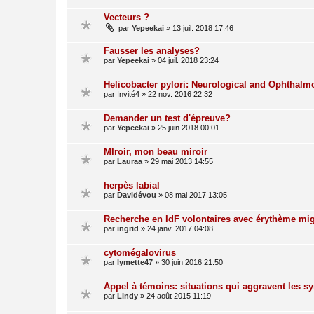
Vecteurs ?
par
Yepeekai
»
13 juil. 2018 17:46
Fausser les analyses?
par
Yepeekai
»
04 juil. 2018 23:24
Helicobacter pylori: Neurological and Ophthalm
par
Invité4
»
22 nov. 2016 22:32
Demander un test d'épreuve?
par
Yepeekai
»
25 juin 2018 00:01
MIroir, mon beau miroir
par
Lauraa
»
29 mai 2013 14:55
herpès labial
par
Davidévou
»
08 mai 2017 13:05
Recherche en IdF volontaires avec érythème mig
par
ingrid
»
24 janv. 2017 04:08
cytomégalovirus
par
lymette47
»
30 juin 2016 21:50
Appel à témoins: situations qui aggravent les 
par
Lindy
»
24 août 2015 11:19