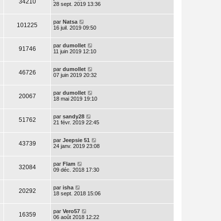
34210
28 sept. 2019 13:36
par
Natsa
101225
16 juil. 2019 09:50
par
dumollet
91746
11 juin 2019 12:10
par
dumollet
46726
07 juin 2019 20:32
par
dumollet
20067
18 mai 2019 19:10
par
sandy28
51762
21 févr. 2019 22:45
par
Jeepsie 51
43739
24 janv. 2019 23:08
par
Flam
32084
09 déc. 2018 17:30
par
isha
20292
18 sept. 2018 15:06
par
Vero57
16359
06 août 2018 12:22