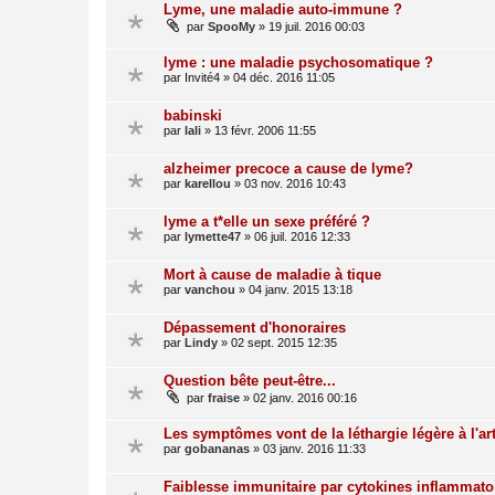
Lyme, une maladie auto-immune ?
par
SpooMy
»
19 juil. 2016 00:03
lyme : une maladie psychosomatique ?
par
Invité4
»
04 déc. 2016 11:05
babinski
par
lali
»
13 févr. 2006 11:55
alzheimer precoce a cause de lyme?
par
karellou
»
03 nov. 2016 10:43
lyme a t*elle un sexe préféré ?
par
lymette47
»
06 juil. 2016 12:33
Mort à cause de maladie à tique
par
vanchou
»
04 janv. 2015 13:18
Dépassement d'honoraires
par
Lindy
»
02 sept. 2015 12:35
Question bête peut-être...
par
fraise
»
02 janv. 2016 00:16
Les symptômes vont de la léthargie légère à l'art
par
gobananas
»
03 janv. 2016 11:33
Faiblesse immunitaire par cytokines inflammato