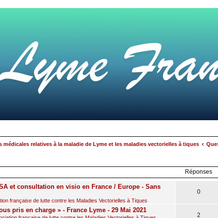
 médicales relatives à la maladie de Lyme et les maladies vectorielles à tiques
Ques
rcher
echerche
avancée
Réponses
A et consultation en visio en France / Europe - Sans
0
on française de lutte contre les Maladies Vectorielles à Tiques
ous pris en charge » - France Lyme - 29 Mai 2021
2
iation française de lutte contre les Maladies Vectorielles à Tiques