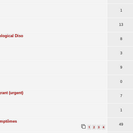
1
13
ological Diso
8
3
9
0
rant (urgent)
7
1
symptômes
49
1
2
3
4