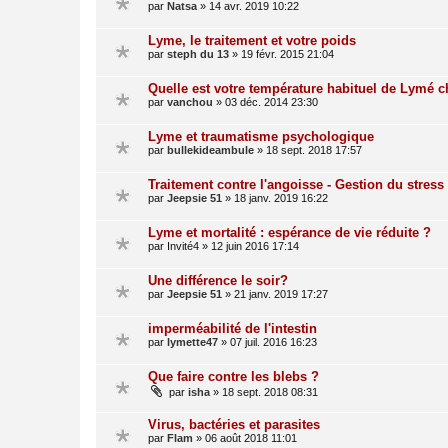
par
Natsa
»
14 avr. 2019 10:22
Lyme, le traitement et votre poids
par
steph du 13
»
19 févr. 2015 21:04
Quelle est votre température habituel de Lymé 
par
vanchou
»
03 déc. 2014 23:30
Lyme et traumatisme psychologique
par
bullekideambule
»
18 sept. 2018 17:57
Traitement contre l'angoisse - Gestion du stress
par
Jeepsie 51
»
18 janv. 2019 16:22
Lyme et mortalité : espérance de vie réduite ?
par
Invité4
»
12 juin 2016 17:14
Une différence le soir?
par
Jeepsie 51
»
21 janv. 2019 17:27
imperméabilité de l'intestin
par
lymette47
»
07 juil. 2016 16:23
Que faire contre les blebs ?
par
isha
»
18 sept. 2018 08:31
Virus, bactéries et parasites
par
Flam
»
06 août 2018 11:01