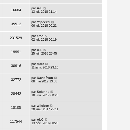
par
A-L
16684
13 juil. 2018 21:14
par
Yepeekai
35512
06 juil. 2018 00:21
par
erad
231529
02 juil. 2018 00:19
par
A-L
19991
25 juin 2018 23:45
par
Marc
30916
11 janv. 2018 23:15
par
Davidévou
32772
08 mai 2017 13:05
par
Solenne
28442
18 févr. 2017 00:25
par
wilobee
18105
28 janv. 2017 22:11
par
ALC
117544
13 déc. 2016 00:28