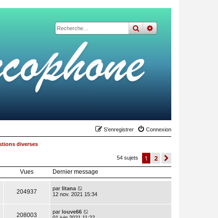
rechercher
recherche
avancée
S’enregistrer
Connexion
tions diverses
1
2
suivante
54 sujets
Vues
Dernier message
par
litana
204937
12 nov. 2021 15:34
par
louve66
208003
01 juin 2021 11:22