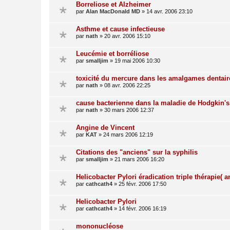
Borreliose et Alzheimer
par
Alan MacDonald MD
»
14 avr. 2006 23:10
Asthme et cause infectieuse
par
nath
»
20 avr. 2006 15:10
Leucémie et borréliose
par
smalljim
»
19 mai 2006 10:30
toxicité du mercure dans les amalgames dentair
par
nath
»
08 avr. 2006 22:25
cause bacterienne dans la maladie de Hodgkin's 
par
nath
»
30 mars 2006 12:37
Angine de Vincent
par
KAT
»
24 mars 2006 12:19
Citations des "anciens" sur la syphilis
par
smalljim
»
21 mars 2006 16:20
Helicobacter Pylori éradication triple thérapie( a
par
cathcath4
»
25 févr. 2006 17:50
Helicobacter Pylori
par
cathcath4
»
14 févr. 2006 16:19
mononucléose