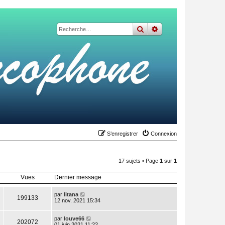
rechercher
recherche
avancée
S’enregistrer
Connexion
17 sujets • Page
1
sur
1
Vues
Dernier message
par
litana
199133
12 nov. 2021 15:34
par
louve66
202072
01 juin 2021 11:22