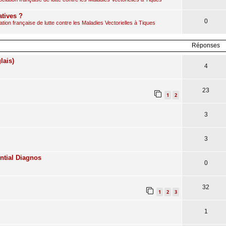
atives ?
0
ion française de lutte contre les Maladies Vectorielles à Tiques
Réponses
lais)
4
23
1
2
3
3
ntial Diagnos
0
32
1
2
3
1