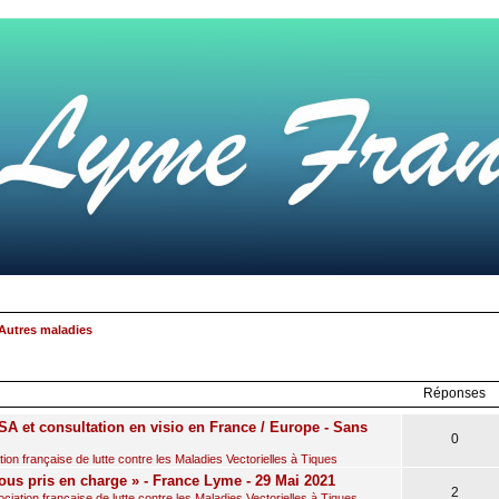
Autres maladies
rcher
echerche
avancée
Réponses
A et consultation en visio en France / Europe - Sans
0
on française de lutte contre les Maladies Vectorielles à Tiques
ous pris en charge » - France Lyme - 29 Mai 2021
2
iation française de lutte contre les Maladies Vectorielles à Tiques