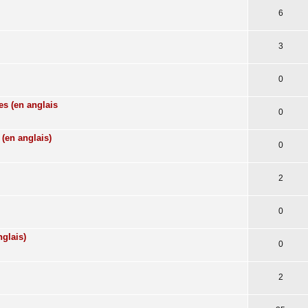
6
3
0
es (en anglais
0
(en anglais)
0
2
0
nglais)
0
2