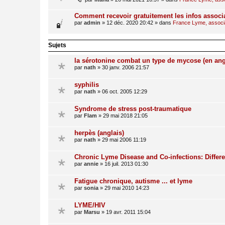
Comment recevoir gratuitement les infos associ
par
admin
»
12 déc. 2020 20:42
» dans
France Lyme, associat
Sujets
la sérotonine combat un type de mycose (en ang
par
nath
»
30 janv. 2006 21:57
syphilis
par
nath
»
06 oct. 2005 12:29
Syndrome de stress post-traumatique
par
Flam
»
29 mai 2018 21:05
herpès (anglais)
par
nath
»
29 mai 2006 11:19
Chronic Lyme Disease and Co-infections: Differe
par
annie
»
16 juil. 2013 01:30
Fatigue chronique, autisme ... et lyme
par
sonia
»
29 mai 2010 14:23
LYME/HIV
par
Marsu
»
19 avr. 2011 15:04