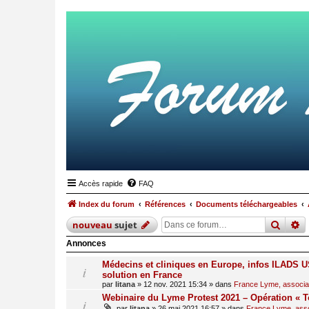
Accès rapide
FAQ
Index du forum
Références
Documents téléchargeables
reche
r
nouveau
sujet
Annonces
Médecins et cliniques en Europe, infos ILADS US
solution en France
par
litana
»
12 nov. 2021 15:34
» dans
France Lyme, associati
Webinaire du Lyme Protest 2021 – Opération « T
par
litana
»
26 mai 2021 16:57
» dans
France Lyme, assoc