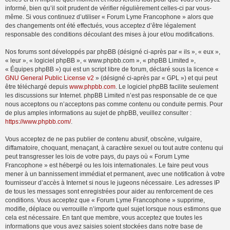
informé, bien qu’il soit prudent de vérifier régulièrement celles-ci par vous-
même. Si vous continuez d’utiliser « Forum Lyme Francophone » alors que
des changements ont été effectués, vous acceptez d’être légalement
responsable des conditions découlant des mises à jour et/ou modifications.
Nos forums sont développés par phpBB (désigné ci-après par « ils », « eux »,
« leur », « logiciel phpBB », « www.phpbb.com », « phpBB Limited »,
« Équipes phpBB ») qui est un script libre de forum, déclaré sous la licence «
GNU General Public License v2
» (désigné ci-après par « GPL ») et qui peut
être téléchargé depuis
www.phpbb.com
. Le logiciel phpBB facilite seulement
les discussions sur Internet. phpBB Limited n’est pas responsable de ce que
nous acceptons ou n’acceptons pas comme contenu ou conduite permis. Pour
de plus amples informations au sujet de phpBB, veuillez consulter :
https://www.phpbb.com/
.
Vous acceptez de ne pas publier de contenu abusif, obscène, vulgaire,
diffamatoire, choquant, menaçant, à caractère sexuel ou tout autre contenu qui
peut transgresser les lois de votre pays, du pays où « Forum Lyme
Francophone » est hébergé ou les lois internationales. Le faire peut vous
mener à un bannissement immédiat et permanent, avec une notification à votre
fournisseur d’accès à Internet si nous le jugeons nécessaire. Les adresses IP
de tous les messages sont enregistrées pour aider au renforcement de ces
conditions. Vous acceptez que « Forum Lyme Francophone » supprime,
modifie, déplace ou verrouille n’importe quel sujet lorsque nous estimons que
cela est nécessaire. En tant que membre, vous acceptez que toutes les
informations que vous avez saisies soient stockées dans notre base de