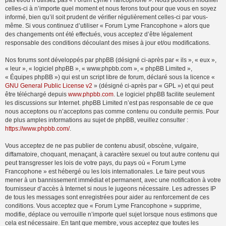
pas et/ou n’utilisez pas « Forum Lyme Francophone ». Nous pouvons modifier
celles-ci à n’importe quel moment et nous ferons tout pour que vous en soyez
informé, bien qu’il soit prudent de vérifier régulièrement celles-ci par vous-
même. Si vous continuez d’utiliser « Forum Lyme Francophone » alors que
des changements ont été effectués, vous acceptez d’être légalement
responsable des conditions découlant des mises à jour et/ou modifications.
Nos forums sont développés par phpBB (désigné ci-après par « ils », « eux »,
« leur », « logiciel phpBB », « www.phpbb.com », « phpBB Limited »,
« Équipes phpBB ») qui est un script libre de forum, déclaré sous la licence «
GNU General Public License v2
» (désigné ci-après par « GPL ») et qui peut
être téléchargé depuis
www.phpbb.com
. Le logiciel phpBB facilite seulement
les discussions sur Internet. phpBB Limited n’est pas responsable de ce que
nous acceptons ou n’acceptons pas comme contenu ou conduite permis. Pour
de plus amples informations au sujet de phpBB, veuillez consulter :
https://www.phpbb.com/
.
Vous acceptez de ne pas publier de contenu abusif, obscène, vulgaire,
diffamatoire, choquant, menaçant, à caractère sexuel ou tout autre contenu qui
peut transgresser les lois de votre pays, du pays où « Forum Lyme
Francophone » est hébergé ou les lois internationales. Le faire peut vous
mener à un bannissement immédiat et permanent, avec une notification à votre
fournisseur d’accès à Internet si nous le jugeons nécessaire. Les adresses IP
de tous les messages sont enregistrées pour aider au renforcement de ces
conditions. Vous acceptez que « Forum Lyme Francophone » supprime,
modifie, déplace ou verrouille n’importe quel sujet lorsque nous estimons que
cela est nécessaire. En tant que membre, vous acceptez que toutes les