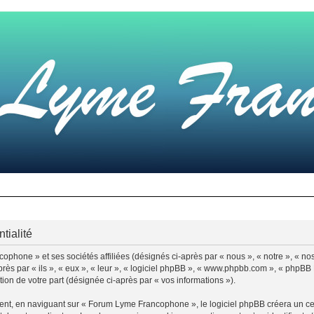
tialité
ophone » et ses sociétés affiliées (désignés ci-après par « nous », « notre », « 
s par « ils », « eux », « leur », « logiciel phpBB », « www.phpbb.com », « phpBB L
tion de votre part (désignée ci-après par « vos informations »).
t, en naviguant sur « Forum Lyme Francophone », le logiciel phpBB créera un certa