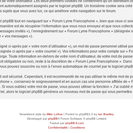
 de votre ordinateur. Les deux premiers cookies ne contiennent qu’un identifiant util
 sont automatiquement assignés par le logiciel phpBB. Un troisième cookie sera cré
es sujets que vous avez lus, ce qui améliore votre navigation sur le forum.
l phpBB tout en naviguant sur « Forum Lyme Francophone », bien que ceux-ci soie
nière est de récupérer l’information que vous nous envoyez et que nous collectons. 
« messages invités »), l’enregistrement sur « Forum Lyme Francophone » (désignée 
ar « vos messages »).
gné ci-après par « votre nom d’utilisateur »), un mot de passe personnel utilisé po
ésignée ci-après par « votre courriel »). Vos informations pour votre compte sur «
ge. Toute information en-dehors de votre nom d’utilisateur, de votre mot de passe
it obligatoire ou non, reste à la discrétion de « Forum Lyme Francophone ». Dans t
vous pouvez souscrire ou non à l’envoi automatique de courriel par le logiciel php
l soit sécurisé. Cependant, il est recommandé de ne pas utiliser le même mot de pas
phone », conservez-le soigneusement et en aucun cas une personne affiliée de «
Si vous oubliez votre mot de passe, vous pouvez utiliser la fonction « J’ai oublié
rriel, alors le logiciel phpBB générera un nouveau mot de passe qui vous permettra
Nosebleed style by
Mike Lothar
| Ported to phpBB3.3 by
Ian Bradley
Développé par
phpBB
® Forum Software © phpBB Limited
Traduit par
phpBB-fr.com
Confidentialité
|
Conditions