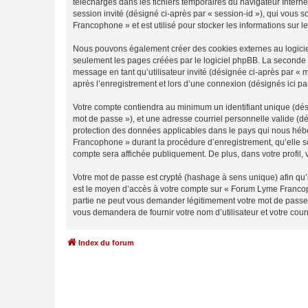
téléchargés dans les fichiers temporaires du navigateur Internet
session invité (désigné ci-après par « session-id »), qui vous
Francophone » et est utilisé pour stocker les informations sur l
Nous pouvons également créer des cookies externes au logicie
seulement les pages créées par le logiciel phpBB. La seconde ma
message en tant qu’utilisateur invité (désignée ci-après par 
après l’enregistrement et lors d’une connexion (désignés ici p
Votre compte contiendra au minimum un identifiant unique (dési
mot de passe »), et une adresse courriel personnelle valide (d
protection des données applicables dans le pays qui nous héber
Francophone » durant la procédure d’enregistrement, qu’elle so
compte sera affichée publiquement. De plus, dans votre profil, 
Votre mot de passe est crypté (hashage à sens unique) afin qu’i
est le moyen d’accès à votre compte sur « Forum Lyme Franco
partie ne peut vous demander légitimement votre mot de passe. 
vous demandera de fournir votre nom d’utilisateur et votre cou
Index du forum