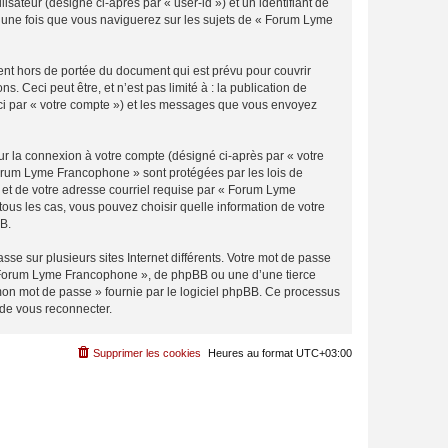
isateur (désigné ci-après par « user-id ») et un identifiant de
é une fois que vous naviguerez sur les sujets de « Forum Lyme
nt hors de portée du document qui est prévu pour couvrir
Ceci peut être, et n’est pas limité à : la publication de
ici par « votre compte ») et les messages que vous envoyez
ur la connexion à votre compte (désigné ci-après par « votre
 Forum Lyme Francophone » sont protégées par les lois de
 et de votre adresse courriel requise par « Forum Lyme
ous les cas, vous pouvez choisir quelle information de votre
BB.
se sur plusieurs sites Internet différents. Votre mot de passe
 Forum Lyme Francophone », de phpBB ou une d’une tierce
 mon mot de passe » fournie par le logiciel phpBB. Ce processus
 de vous reconnecter.
Supprimer les cookies
Heures au format
UTC+03:00