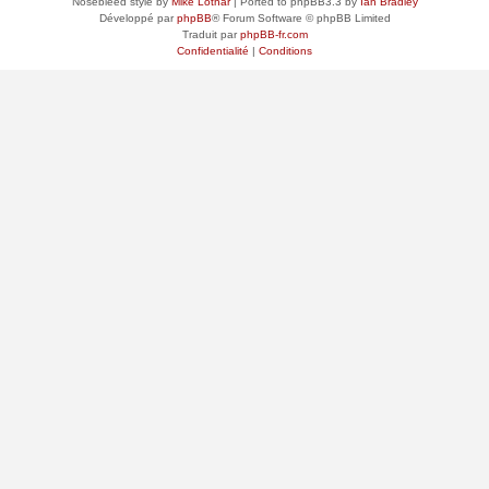
Nosebleed style by
Mike Lothar
| Ported to phpBB3.3 by
Ian Bradley
Développé par
phpBB
® Forum Software © phpBB Limited
Traduit par
phpBB-fr.com
Confidentialité
|
Conditions