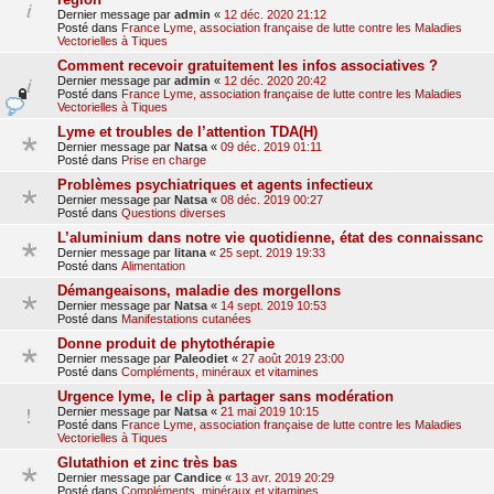
Dernier message par
admin
«
12 déc. 2020 21:12
Posté dans
France Lyme, association française de lutte contre les Maladies
Vectorielles à Tiques
Comment recevoir gratuitement les infos associatives ?
Dernier message par
admin
«
12 déc. 2020 20:42
Posté dans
France Lyme, association française de lutte contre les Maladies
Vectorielles à Tiques
Lyme et troubles de l’attention TDA(H)
Dernier message par
Natsa
«
09 déc. 2019 01:11
Posté dans
Prise en charge
Problèmes psychiatriques et agents infectieux
Dernier message par
Natsa
«
08 déc. 2019 00:27
Posté dans
Questions diverses
L’aluminium dans notre vie quotidienne, état des connaissanc
Dernier message par
litana
«
25 sept. 2019 19:33
Posté dans
Alimentation
Démangeaisons, maladie des morgellons
Dernier message par
Natsa
«
14 sept. 2019 10:53
Posté dans
Manifestations cutanées
Donne produit de phytothérapie
Dernier message par
Paleodiet
«
27 août 2019 23:00
Posté dans
Compléments, minéraux et vitamines
Urgence lyme, le clip à partager sans modération
Dernier message par
Natsa
«
21 mai 2019 10:15
Posté dans
France Lyme, association française de lutte contre les Maladies
Vectorielles à Tiques
Glutathion et zinc très bas
Dernier message par
Candice
«
13 avr. 2019 20:29
Posté dans
Compléments, minéraux et vitamines