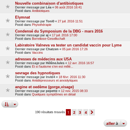
Nouvelle combinaison d'antibiotiques
Dernier message par
Léa
«
06 août 2016 16:41
Posté dans
Antibiotiques
Elymnat
Dernier message par
Toni0
«
27 juil. 2016 11:51
Posté dans
Phytothérapie
Condensé du Symposium de la DBG - mars 2016
Dernier message par
aj
«
17 juil. 2016 17:00
Posté dans
Borreliose-Gesellschaft
Labiratoire Valneva va tester un candidat vaccin pour Lyme
Dernier message par
Chatzen
«
05 juin 2016 17:26
Posté dans
Vaccins
adresses de médecins aux USA
Dernier message par
HélèneJules
«
12 avr. 2016 16:57
Posté dans
Et si l'autisme s'en est mêlé...
sevrage des hypnotiques
Dernier message par
Invité4
«
18 févr. 2016 11:30
Posté dans
Antidépresseurs et anxiolytiques
angine et oedème (gorge,visage)
Dernier message par
pepette
«
12 nov. 2015 08:33
Posté dans
Quelques symptômes en détail
1
2
3
4
suivante
190 résultats trouvés
aller
à