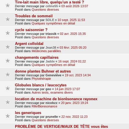
Tire-lait main libre, quelqu'un a testé ?
Dernier message par
celine55
«
03 août 2026 13:07
Posté dans
Questions diverses
Troubles de sommeil
Dernier message par
SOLE
«
10 sept. 2025 11:53
Posté dans
Quelques symptômes en détail
cycle saisonnier ?
Dernier message par
triassik
«
02 avr. 2025 15:35
Posté dans
Questions diverses
Argent colloïdal
Dernier message par
Jean38
«
03 févr. 2025 05:20
Posté dans
Médecines parallèles
changements capillaires
Dernier message par
Jadde
«
16 sept. 2024 01:22
Posté dans
Quelques symptômes en détail
donne plantes Buhner et autres
Dernier message par
Geneviève
«
19 oct. 2023 14:34
Posté dans
Phytothérapie
Globules blancs / leucocytes
Dernier message par
geo
«
14 juin 2023 17:07
Posté dans
Autres tests, examens divers
location de machine de biorésonance rayonex
Dernier message par
nicobzz
«
20 janv. 2023 19:24
Posté dans
Rife/Bioresonance
les generiques
Dernier message par
prunelle
«
22 nov. 2022 11:23
Posté dans
Questions diverses
PROBLÈME DE VERTIGE/MAUX DE TÊTE vous êtes