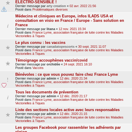
ELECTRO-SENSIBLE !
Dernier message par
arty creation
«
02 avr. 2022 21:56
Posté dans
Problématiques diverses
Médecins et cliniques en Europe, infos ILADS USA et
consultation en visio en France / Europe - Sans solution en
France
Dernier message par
litana
«
12 nov. 2021 15:34
Posté dans
France Lyme, association française de lutte contre les Maladies
Vectorielles à Tiques
Le plus connu : les vaccins
Dernier message par
canadatopescorts
«
30 sept. 2021 11:07
Posté dans
France Lyme, association française de lutte contre les Maladies
Vectorielles à Tiques
Témoignage accouphènes vaccin/covid
Dernier message par
orchidée
«
24 sept. 2021 16:10
Posté dans
Vaccins
Bénévoles : ce que vous pouvez faire chez France Lyme
Dernier message par
admin
«
12 déc. 2020 21:34
Posté dans
France Lyme, association française de lutte contre les Maladies
Vectorielles à Tiques
Tous les documents de prévention
Dernier message par
admin
«
12 déc. 2020 21:17
Posté dans
France Lyme, association française de lutte contre les Maladies
Vectorielles à Tiques
Liste des sections locales active avec leurs responsables
Dernier message par
admin
«
12 déc. 2020 21:15
Posté dans
France Lyme, association française de lutte contre les Maladies
Vectorielles à Tiques
Les groupes Facebook pour rassembler les adhérents par
région