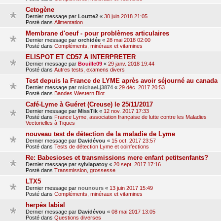
Cetogène
Dernier message par
Loutte2
«
30 juin 2018 21:05
Posté dans
Alimentation
Membrane d'oeuf - pour problèmes articulaires
Dernier message par
orchidée
«
28 mai 2018 02:00
Posté dans
Compléments, minéraux et vitamines
ELISPOT ET CD57 A INTERPRETER
Dernier message par
Bouille09
«
29 janv. 2018 19:44
Posté dans
Autres tests, examens divers
Test depuis la France de LYME après avoir séjourné au canada
Dernier message par
michael.j3874
«
29 déc. 2017 20:53
Posté dans
Bandes Western Blot
Café-Lyme à Guéret (Creuse) le 25/11/2017
Dernier message par
MissTik
«
12 nov. 2017 17:33
Posté dans
France Lyme, association française de lutte contre les Maladies
Vectorielles à Tiques
nouveau test de détection de la maladie de Lyme
Dernier message par
Davidévou
«
15 oct. 2017 23:57
Posté dans
Tests de détection Lyme et coinfections
Re: Babesioses et transmissions mere enfant petitsenfants?
Dernier message par
sylviapatoy
«
20 sept. 2017 17:16
Posté dans
Transmission, grossesse
LTX5
Dernier message par
nounours
«
13 juin 2017 15:49
Posté dans
Compléments, minéraux et vitamines
herpès labial
Dernier message par
Davidévou
«
08 mai 2017 13:05
Posté dans
Questions diverses