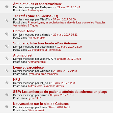
Antibiotiques et antirétroviraux
Dernier message par
Padapoum
«
29 avr. 2017 13:45
Posté dans
Antibiotiques
1er café Lyme en Creuse (23)
Dernier message par
MissTik
«
07 avr. 2017 00:00
Posté dans
France Lyme, association française de lutte contre les Maladies
Vectorielles à Tiques
Chronic Tonic
Dernier message par
calande
«
22 mars 2017 15:11
Posté dans
Phytothérapie
Sutturella, Infection froide et/ou Autisme
Dernier message par
yoann8887
«
19 mars 2017 23:20
Posté dans
Co-infections et Rickettsias
Aromaforest
Dernier message par
Wendy777
«
19 mars 2017 14:08
Posté dans
Aromathérapie
Lyme et sarcoidose
Dernier message par
wilobee
«
28 janv. 2017 21:58
Posté dans
Lyme et autres maladies
HPU
Dernier message par
lef_flo
«
15 janv. 2017 14:38
Posté dans
Autres tests, examens divers
SEP: Les anticorps de patients atteints de sclérose en plaqu
Dernier message par
annie
«
08 janv. 2017 13:31
Posté dans
Lyme/SEP
Nouveautées sur le site de Caducee
Dernier message par
Léa
«
08 oct. 2016 14:19
Posté dans
Sites Internet