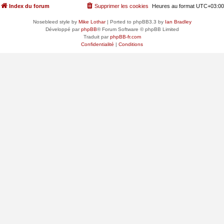
Index du forum
Supprimer les cookies
Heures au format
UTC+03:00
Nosebleed style by
Mike Lothar
| Ported to phpBB3.3 by
Ian Bradley
Développé par
phpBB
® Forum Software © phpBB Limited
Traduit par
phpBB-fr.com
Confidentialité
|
Conditions