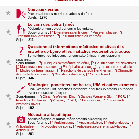
Nouveaux venus
Présentation des membres adultes du forum.
Sujets :
1970
Le coin des petits lymés
Pédiatrie et tout ce qui concerne les enfants.
Sous-forums :
Littérature scientifique
,
Prise en charge
,
Transmission, grossesse
,
Et si l'autisme s'en est mêlé...
Sujets :
211
Questions et informations médicales relatives à la
maladie de Lyme et les maladies vectorielles à tiques
Symptômes, co-infections, encéphalite à tique, manifestations
cutanées…
Sous-forums :
Quelques symptômes en détail
,
Co-infections et Rickettsias
,
Manifestations cutanées
,
Encéphalite à tique
,
Lyme et autres maladies
,
Modes de transmission
,
Réactions de Jarisch Herxheimer
,
Chronicité
des maladies à tiques
,
Questions diverses
,
Sites Internet
Sujets :
435
Sérologies, ponctions lombaires, IRM et autres examens
Elisa, Western Blot, ponctions lombaires et autres examens en rapport
avec les maladies à tiques.
Sous-forums :
Elisa
,
Western Blot
,
Bandes Western Blot
,
PCR
,
Ponctions lombaires
,
Phages
,
IRM
,
Laboratoires
,
Autres tests,
examens divers
Sujets :
192
Médecine allopathique
Antibiothérapies et autres médicaments allopathiques.
Sous-forums :
Antibiotiques
,
Antiparasitaires
,
Antifongiques
,
Antipaludéen
,
Protocoles de soins
,
Antidépresseurs et anxiolytiques
,
Antidouleurs
Sujets :
201