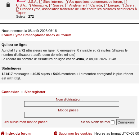
U.S.A.
,
Sites internet
,
Vos questions concernant ce forum
,
U.S.A.
,
Allemagne
,
Suisse
,
Angleterre
,
Canada
,
Europe
,
Divers
,
France Lyme, association française de lutte contre les Maladies Vectorielles à
Tiques
Sujets :
272
Nous sommes le 08 août 2026 06:18
Forum Lyme Francophone Index du forum
Qui est en ligne
Au total il y a
72
utilisateurs en ligne : 0 enregistré, 0 invisible et 72 invités (d’après le
nombre d’utilisateurs actifs cette dernière minute)
Le record du nombre d’utilisateurs en ligne est de
4904
, le 08 juil. 2026 03:48
Statistiques
121417
messages •
4935
sujets •
5406
membres • Le membre enregistré le plus récent
est
mthldgt
.
Connexion
•
S’enregistrer
Nom d’utilisateur :
Mot de passe :
J’ai oublié mon mot de passe
Se souvenir de moi
Index du forum
Supprimer les cookies
Heures au format
UTC+03:00