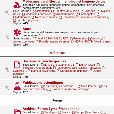
Médecines parallèles, alimentation et hygiène de vie
Thérapies naturelles, médecine douce, homépathie, phytothérapie,
compléments alimentaires, etc.
Sous-forums :
Alimentation
,
Recettes de cuisine
,
Boissons
,
Hygiène
de vie
,
Médecines parallèles
,
Aromathérapie
,
Homéopathie
,
Phytothérapie
,
Rife/Bioresonance
,
Compléments, minéraux et vitamines
,
Entretien physique
Sujets :
449
Autre
Votre question/information n'entre pas dans une des rubriques
précédentes ?
Sous-forums :
Travail / CPAM / ALD / RSA
,
Prévention
,
Vaccins
,
Autres zoonoses
,
Problématiques diverses
,
MDPH / RQTH / AAH / cartes
Sujets :
184
Références
Documents téléchargeables
Sous-forums :
ILADS et traitements US
,
IDSA / ILADS
,
Borreliose-Gesellschaft
,
Pasteur/INVS/institutions françaises
,
Lyme/SEP
,
Lyme et psychiatrie
,
Chronicité de l'infection
,
Autres
maladies
Sujets :
149
Publications scientifiques
Sous-forums :
Les tiques, les borrelias…
,
Sites Internet
,
Les
différentes borrelias
,
Examens médicaux, sérologies…
Sujets :
237
Forum
Archives Forum Lyme Francophone
Sous-forums :
Sondages
,
France
,
Europe (hors France)
,