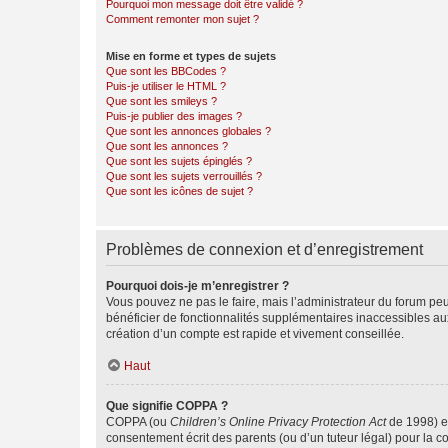
Pourquoi mon message doit être validé ?
Comment remonter mon sujet ?
Mise en forme et types de sujets
Que sont les BBCodes ?
Puis-je utiliser le HTML ?
Que sont les smileys ?
Puis-je publier des images ?
Que sont les annonces globales ?
Que sont les annonces ?
Que sont les sujets épinglés ?
Que sont les sujets verrouillés ?
Que sont les icônes de sujet ?
Problèmes de connexion et d’enregistrement
Pourquoi dois-je m’enregistrer ?
Vous pouvez ne pas le faire, mais l’administrateur du forum peu
bénéficier de fonctionnalités supplémentaires inaccessibles au
création d’un compte est rapide et vivement conseillée.
Haut
Que signifie COPPA ?
COPPA (ou
Children’s Online Privacy Protection Act
de 1998) es
consentement écrit des parents (ou d’un tuteur légal) pour la c