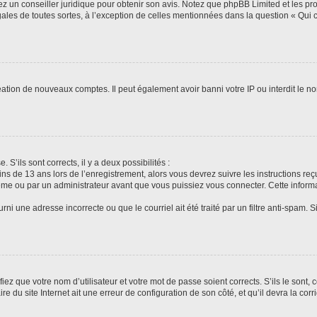
tez un conseiller juridique pour obtenir son avis. Notez que phpBB Limited et les pr
gales de toutes sortes, à l’exception de celles mentionnées dans la question « Qui
réation de nouveaux comptes. Il peut également avoir banni votre IP ou interdit le no
 S’ils sont corrects, il y a deux possibilités :
ins de 13 ans lors de l’enregistrement, alors vous devrez suivre les instructions r
me ou par un administrateur avant que vous puissiez vous connecter. Cette informat
rni une adresse incorrecte ou que le courriel ait été traité par un filtre anti-spam. S
iez que votre nom d’utilisateur et votre mot de passe soient corrects. S’ils le sont,
e du site Internet ait une erreur de configuration de son côté, et qu’il devra la corri