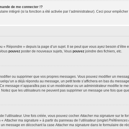
mande de me connecter !?
re intégré (si la fonction a été activée par l’administrateur). Ceci pour empêcher l’u
 « Répondre » depuis la page d’un sujet. Il se peut que vous ayez besoin d’être e
: Vous
pouvez
poster de nouveaux sujets, Vous
pouvez
joindre des fichiers, etc.
modifier ou supprimer que vos propres messages. Vous pouvez modifier un message
lqu’un a déjà répondu au message, un petit texte s’affichera en bas du message ind
n. Ce message n’apparaîtra pas si un modérateur ou un administrateur modifie le mes
ive. Notez que les utilisateurs ne peuvent pas supprimer un message une fois que qu
e l’utilisateur. Une fois créée, vous pouvez cocher
Attacher ma signature
sur le fo
 « Attacher ma signature » à partir du panneau de l’utilisateur (onglet
Préférences 
 à un message en décochant la case
Attacher ma signature
dans le formulaire de ré