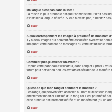
Haut
Ma langue n’est pas dans la liste !
La raison la plus probable est que l’administrateur n’ait pas 
d’installer la langue désirée. Si elle n’existe pas, n’hésitez pa
Haut
A quoi correspondent les images à proximité de mon nom d’u
Il y a deux images qui peuvent être associées avec votre nom d’
indiquant votre nombre de messages ou votre statut sur le fo
Haut
Comment puis-je afficher un avatar ?
Depuis votre panneau d’utilisateur, dans l’onglet « profil » vou
forum peut activer ou non les avatars et décider de la manière d
Haut
Qu’est-ce que mon rang et comment le modifier ?
Les rangs, qui peuvent être associés au nom d’utilisateur, ind
directement modifier l’intitulé d’un rang car il est paramétré p
cette pratique est rarement tolérée et un modérateur (ou un ad
Haut