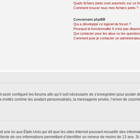
Quels fichiers joints sont autorisés sur ce f
Comment trouver tous mes fichiers joints ?
Concernant phpBB
Qui a développé ce logiciel de forum ?
Pourquoi la fonctionnalité X n’est pas dispon
Qui contacter pour les abus ou les questio
Comment puis-je contacter un administrateu
t avoir configuré les forums afin qu’il soit nécessaire de s’enregistrer pour poster
x invités comme les avatars personnalisés, la messagerie privée, l’envoi de courri
t une loi aux États-Unis qui dit que les sites Internet pouvant recueillir des infor
ollecte de ces informations permettant d’identifier un mineur de moins de 13 ans. S