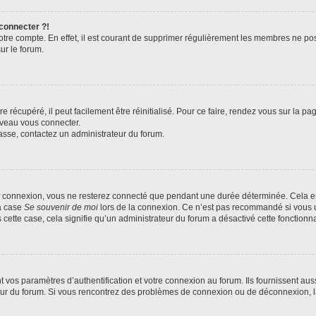
 connecter ?!
votre compte. En effet, il est courant de supprimer régulièrement les membres ne pos
ur le forum.
 récupéré, il peut facilement être réinitialisé. Pour ce faire, rendez vous sur la p
uveau vous connecter.
passe, contactez un administrateur du forum.
e connexion, vous ne resterez connecté que pendant une durée déterminée. Cela em
la case
Se souvenir de moi
lors de la connexion. Ce n’est pas recommandé si vous u
s cette case, cela signifie qu’un administrateur du forum a désactivé cette fonctionna
os paramètres d’authentification et votre connexion au forum. Ils fournissent aussi
teur du forum. Si vous rencontrez des problèmes de connexion ou de déconnexion, l