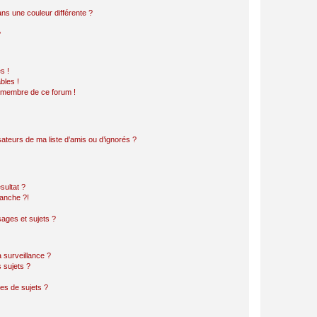
s une couleur différente ?
?
s !
bles !
n membre de ce forum !
ateurs de ma liste d’amis ou d’ignorés ?
sultat ?
anche ?!
ages et sujets ?
a surveillance ?
 sujets ?
es de sujets ?