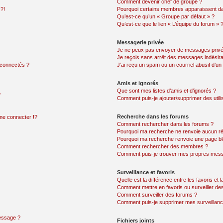
Comment devenir chef de groupe ?
 ?!
Pourquoi certains membres apparaissent dan
Qu’est-ce qu’un « Groupe par défaut » ?
Qu’est-ce que le lien « L’équipe du forum » 
Messagerie privée
Je ne peux pas envoyer de messages privé
Je reçois sans arrêt des messages indésira
 connectés ?
J’ai reçu un spam ou un courriel abusif d’u
Amis et ignorés
Que sont mes listes d’amis et d’ignorés ?
?
Comment puis-je ajouter/supprimer des utilis
Recherche dans les forums
e connecter !?
Comment rechercher dans les forums ?
Pourquoi ma recherche ne renvoie aucun ré
Pourquoi ma recherche renvoie une page bl
Comment rechercher des membres ?
Comment puis-je trouver mes propres mess
Surveillance et favoris
Quelle est la différence entre les favoris et l
Comment mettre en favoris ou surveiller des
Comment surveiller des forums ?
Comment puis-je supprimer mes surveillanc
message ?
Fichiers joints