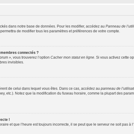
ockés dans notre base de données. Pour les modifier, accédez au
Panneau de l’util
 permettra de modifier tous les paramètres et préférences de votre compte.
s membres connectés ?
forum », vous trouverez l’option
Cacher mon statut en ligne
. Si vous activez cette o
es invisibles.
ifférent de celui dans lequel vous êtes. Dans ce cas, accédez au
panneau de l’utilisa
ney, etc.). Notez que la modification du fuseau horaire, comme la plupart des para
ecte !
aire et que l’heure est toujours incorrecte, il se peut que le serveur ne soit pas à