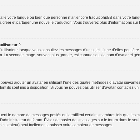
installé votre langue ou bien que personne n’ait encore traduit phpBB dans votre l
s à créer et partager une nouvelle traduction. Vous trouverez plus d’informations sur l
tilisateur ?
utilisateur lorsque vous consultez les messages d’un sujet. L’une d’elles peut êtr
rum. La seconde image, souvent plus grande, est connue sous le nom d’avatar et 
s pouvez ajouter un avatar en utilisant l’une des quatre méthodes d’avatar suivantes 
ont ils sont mis à disposition. Si vous ne pouvez pas utiliser d’avatar, contactez un
iquent le nombre de messages postés ou identifient certains membres tels que les 
ar l’administrateur du forum. Évitez de poster des messages sur le forum dans le seu
ministrateur) peut facilement abaisser votre compteur de messages.