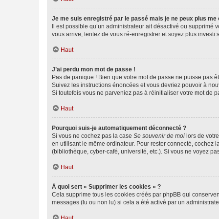
Je me suis enregistré par le passé mais je ne peux plus me
Il est possible qu’un administrateur ait désactivé ou supprimé 
vous arrive, tentez de vous ré-enregistrer et soyez plus investi s
Haut
J’ai perdu mon mot de passe !
Pas de panique ! Bien que votre mot de passe ne puisse pas être
Suivez les instructions énoncées et vous devriez pouvoir à no
Si toutefois vous ne parveniez pas à réinitialiser votre mot de 
Haut
Pourquoi suis-je automatiquement déconnecté ?
Si vous ne cochez pas la case
Se souvenir de moi
lors de votr
en utilisant le même ordinateur. Pour rester connecté, cochez 
(bibliothèque, cyber-café, université, etc.). Si vous ne voyez pa
Haut
À quoi sert « Supprimer les cookies » ?
Cela supprime tous les cookies créés par phpBB qui conservent v
messages (lu ou non lu) si cela a été activé par un administra
Haut